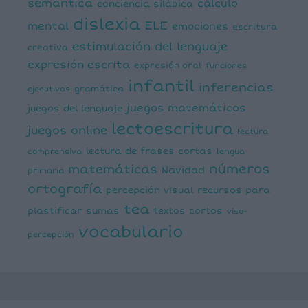
semántica
cálculo
conciencia silábica
dislexia
ELE
mental
emociones
escritura
estimulación del lenguaje
creativa
expresión escrita
expresión oral
funciones
infantil
inferencias
ejecutivas
gramática
juegos matemáticos
juegos del lenguaje
lectoescritura
juegos online
lectura
lectura de frases cortas
comprensiva
lengua
números
matemáticas
Navidad
primaria
ortografía
percepción visual
recursos para
tea
plastificar
sumas
textos cortos
viso-
vocabulario
percepción