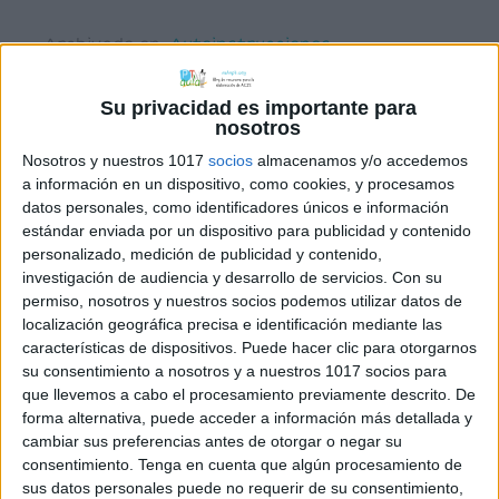
Archivado en:
Autoinstrucciones
,
Lectoescritura
Etiquetado con:
disgrafía
,
disleexia
,
Su privacidad es importante para
grafomotricidad
nosotros
Nosotros y nuestros 1017
socios
almacenamos y/o accedemos
a información en un dispositivo, como cookies, y procesamos
datos personales, como identificadores únicos e información
estándar enviada por un dispositivo para publicidad y contenido
personalizado, medición de publicidad y contenido,
AUTOINSTRUCCIONES-
investigación de audiencia y desarrollo de servicios.
Con su
ESCRITURA DE
permiso, nosotros y nuestros socios podemos utilizar datos de
localización geográfica precisa e identificación mediante las
ORACIONES
características de dispositivos. Puede hacer clic para otorgarnos
su consentimiento a nosotros y a nuestros 1017 socios para
25 noviembre, 2022
by
Mª Carmen Pérez
1
que llevemos a cabo el procesamiento previamente descrito. De
comentario
forma alternativa, puede acceder a información más detallada y
cambiar sus preferencias antes de otorgar o negar su
consentimiento.
Tenga en cuenta que algún procesamiento de
sus datos personales puede no requerir de su consentimiento,