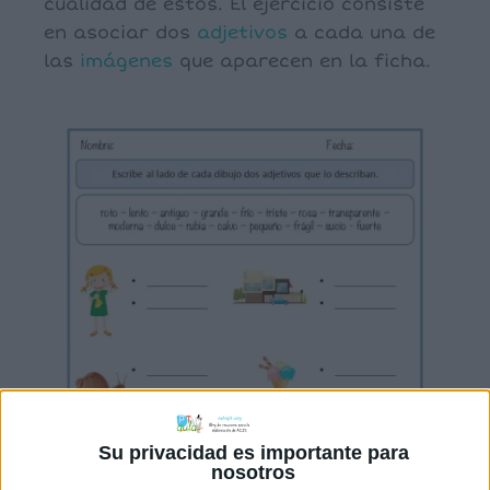
cualidad de éstos. El ejercicio consiste
en asociar dos
adjetivos
a cada una de
las
imágenes
que aparecen en la ficha.
Su privacidad es importante para
nosotros