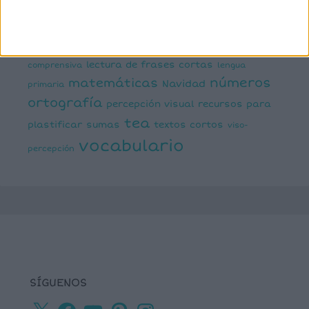
inferencias
ejecutivas
gramática
juegos matemáticos
juegos del lenguaje
lectoescritura
juegos online
lectura
lectura de frases cortas
comprensiva
lengua
números
matemáticas
Navidad
primaria
ortografía
percepción visual
recursos para
tea
plastificar
sumas
textos cortos
viso-
vocabulario
percepción
SÍGUENOS
X
Facebook
YouTube
Pinterest
Instagram