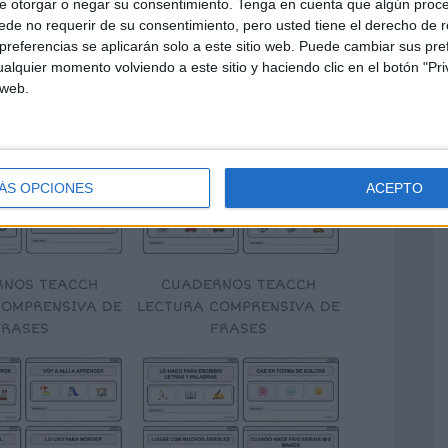
e otorgar o negar su consentimiento.
Tenga en cuenta que algún proc
de no requerir de su consentimiento, pero usted tiene el derecho de r
referencias se aplicarán solo a este sitio web. Puede cambiar sus pref
RNOS TEACCH
CUADERNOS TEACCH
alquier momento volviendo a este sitio y haciendo clic en el botón "Pri
COMPRENSIVA DE
LECTURA COMPRENSIVA DE
 web.
FRASES
FRASES
ÁS OPCIONES
ACEPTO
RNOS TEACCH
CUADERNOS TEACCH
COMPRENSIVA DE
LECTURA COMPRENSIVA DE
FRASES
FRASES