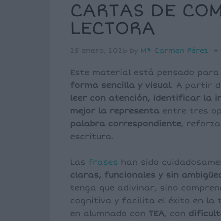
CARTAS DE CO
LECTORA
25 enero, 2026
by
Mª Carmen Pérez
Este material está pensado para
forma sencilla y visual
. A partir 
leer con atención, identificar la 
mejor la representa
entre tres o
palabra correspondiente
, reforz
escritura.
Las
frases
han sido cuidadosamen
claras, funcionales y sin ambigü
tenga que adivinar, sino compren
cognitiva y facilita el éxito en l
en alumnado con
TEA
, con
dificu