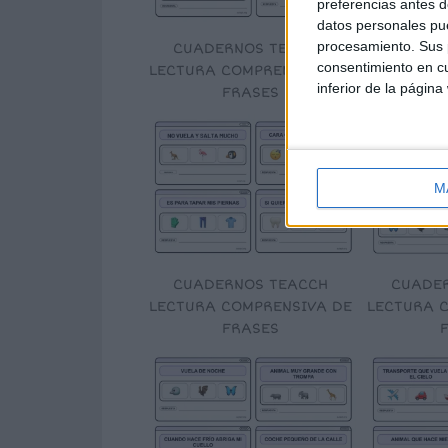
preferencias antes d
datos personales pue
procesamiento. Sus p
CUADERNOS TEACCH
CUADE
consentimiento en cu
LECTURA COMPRENSIVA DE
LECTURA 
inferior de la página
FRASES
M
CUADERNOS TEACCH
CUADE
LECTURA COMPRENSIVA DE
LECTURA 
FRASES