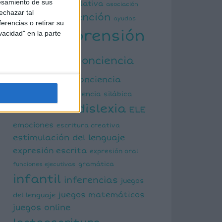
esamiento de sus
actividad manipulativa
asociación
echazar tal
atención
palabra imagen
ayudas
erencias o retirar su
comprensión
vacidad" en la parte
visuales
lectora
conciencia
fonológica
conciencia
semántica
conciencia silábica
dislexia
ELE
cálculo mental
emociones
escritura creativa
estimulación del lenguaje
expresión escrita
expresión oral
funciones ejecutivas
gramática
infantil
inferencias
juegos
juegos matemáticos
del lenguaje
juegos online