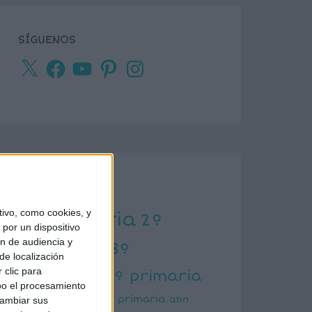
SÍGUENOS
X
Facebook
YouTube
Pinterest
Instagram
ETIQUETAS
ivo, como cookies, y
1º primaria
2º
por un dispositivo
ón de audiencia y
primaria
3º
de localización
primaria
 clic para
4º primaria
bo el procesamiento
5º primaria
6º primaria
abn
cambiar sus