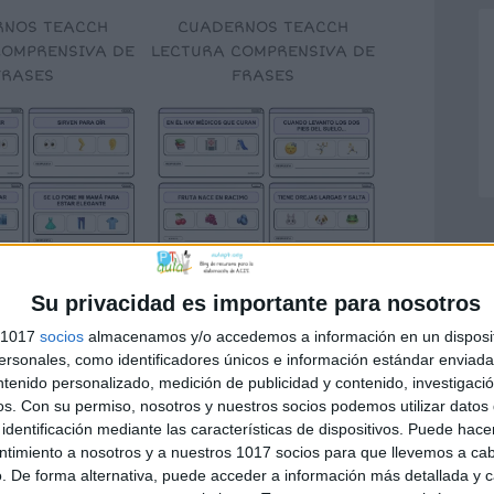
RNOS TEACCH
CUADERNOS TEACCH
COMPRENSIVA DE
LECTURA COMPRENSIVA DE
FRASES
FRASES
RNOS TEACCH
CUADERNOS TEACCH
Su privacidad es importante para nosotros
COMPRENSIVA DE
LECTURA COMPRENSIVA DE
FRASES
FRASES
s 1017
socios
almacenamos y/o accedemos a información en un disposit
sonales, como identificadores únicos e información estándar enviada 
ntenido personalizado, medición de publicidad y contenido, investigaci
os.
Con su permiso, nosotros y nuestros socios podemos utilizar datos 
identificación mediante las características de dispositivos. Puede hacer
ntimiento a nosotros y a nuestros 1017 socios para que llevemos a ca
. De forma alternativa, puede acceder a información más detallada y 