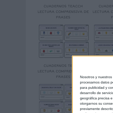
CUADERNOS TEACCH
CUADE
LECTURA COMPRENSIVA DE
LECTURA 
FRASES
CUADERNOS TEACCH
CUADE
LECTURA COMPRENSIVA DE
LECTURA 
FRASES
Nosotros y nuestro
procesamos datos per
para publicidad y co
desarrollo de servici
geográfica precisa e 
otorgarnos su conse
previamente descrito