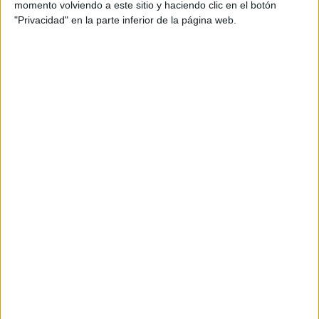
momento volviendo a este sitio y haciendo clic en el botón
comprendido el
"Privacidad" en la parte inferior de la página web.
significado de la
frase y es capaz de relacionarlo con un
dibujo que represente dicho significado.
Por lo tanto, es un ejercicio muy útil
para trabajar tanto la comprensión
lectora como el aspecto […]
Archivado en:
Comprensión lectora
,
Frases
Etiquetado con:
asociación imagen texto
,
comprensión lectora
,
frases cortas
Actividad para