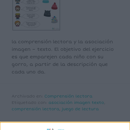
la comprensión lectora y la asociación
imagen – texto. El objetivo del ejercicio
es que emparejen cada niño con su
gorro, a partir de la descripción que
cada uno da.
Archivado en:
Comprensión lectora
Etiquetado con:
asociación imagen texto
,
comprensión lectora
,
juego de lectura