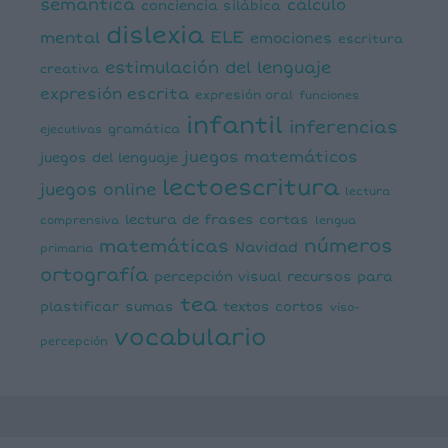
semántica
cálculo
conciencia silábica
dislexia
ELE
mental
emociones
escritura
estimulación del lenguaje
creativa
expresión escrita
expresión oral
funciones
infantil
inferencias
ejecutivas
gramática
juegos matemáticos
juegos del lenguaje
lectoescritura
juegos online
lectura
lectura de frases cortas
comprensiva
lengua
números
matemáticas
Navidad
primaria
ortografía
percepción visual
recursos para
tea
plastificar
sumas
textos cortos
viso-
vocabulario
percepción