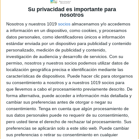
Su privacidad es importante para
nosotros
Ejercicio de
Nosotros y nuestros 1019
socios
almacenamos y/o accedemos
asociación frase –
a información en un dispositivo, como cookies, y procesamos
imagen
datos personales, como identificadores únicos e información
estándar enviada por un dispositivo para publicidad y contenido
personalizado, medición de publicidad y contenido,
16 noviembre, 2021
by
María
Dejar un
investigación de audiencia y desarrollo de servicios.
Con su
comentario
permiso, nosotros y nuestros socios podemos utilizar datos de
localización geográfica precisa e identificación mediante las
La siguiente tarea
características de dispositivos. Puede hacer clic para otorgarnos
es un ejercicio
su consentimiento a nosotros y a nuestros 1019 socios para
para trabajar la
que llevemos a cabo el procesamiento previamente descrito. De
forma alternativa, puede acceder a información más detallada y
asociación frase-
cambiar sus preferencias antes de otorgar o negar su
imagen. Este tipo
consentimiento.
Tenga en cuenta que algún procesamiento de
de actividades nos
sus datos personales puede no requerir de su consentimiento,
permite
pero usted tiene el derecho de rechazar tal procesamiento. Sus
preferencias se aplicarán solo a este sitio web. Puede cambiar
comprobar que el
sus preferencias o retirar su consentimiento en cualquier
alumno ha