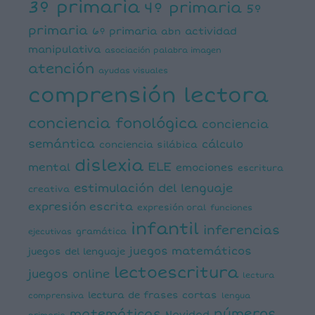
3º primaria
4º primaria
5º
primaria
6º primaria
actividad
abn
manipulativa
asociación palabra imagen
atención
ayudas visuales
comprensión lectora
conciencia fonológica
conciencia
semántica
cálculo
conciencia silábica
dislexia
ELE
mental
emociones
escritura
estimulación del lenguaje
creativa
expresión escrita
expresión oral
funciones
infantil
inferencias
ejecutivas
gramática
juegos matemáticos
juegos del lenguaje
lectoescritura
juegos online
lectura
lectura de frases cortas
comprensiva
lengua
números
matemáticas
Navidad