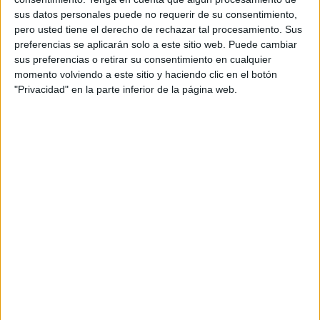
sus datos personales puede no requerir de su consentimiento,
pero usted tiene el derecho de rechazar tal procesamiento. Sus
preferencias se aplicarán solo a este sitio web. Puede cambiar
sus preferencias o retirar su consentimiento en cualquier
momento volviendo a este sitio y haciendo clic en el botón
"Privacidad" en la parte inferior de la página web.
Esta tarde hemos disfrutado haciendo
un dictado en el suelo del patio del cole,
tocaba hacer el dictado de las 10
palabras del día y aprovechando el buen
tiempo hemos salido al patio para
hacer esta tarea. Los niños han
disfrutado muchísimo, hemos cambiado
una tarea tediosa por una divertida
experiencia que sin duda contarán […]
Archivado en:
lengua castellana
,
Ortografía