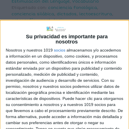
Estimulación del Lenguaje
,
Vocabulario
Etiquetado con:
conciencia fonológica
,
conciencia silábica
,
dictados
,
lectoescritura
,
ortografía
,
vocabulario
Su privacidad es importante para
nosotros
Nosotros y nuestros 1019
socios
almacenamos y/o accedemos
a información en un dispositivo, como cookies, y procesamos
Transformando
datos personales, como identificadores únicos e información
actividades tediosas
estándar enviada por un dispositivo para publicidad y contenido
personalizado, medición de publicidad y contenido,
en divertidos juegos
investigación de audiencia y desarrollo de servicios.
Con su
permiso, nosotros y nuestros socios podemos utilizar datos de
6 junio, 2016
by
Mª Carmen Pérez
4
localización geográfica precisa e identificación mediante las
comentarios
características de dispositivos. Puede hacer clic para otorgarnos
su consentimiento a nosotros y a nuestros 1019 socios para
que llevemos a cabo el procesamiento previamente descrito. De
forma alternativa, puede acceder a información más detallada y
cambiar sus preferencias antes de otorgar o negar su
consentimiento.
Tenga en cuenta que algún procesamiento de