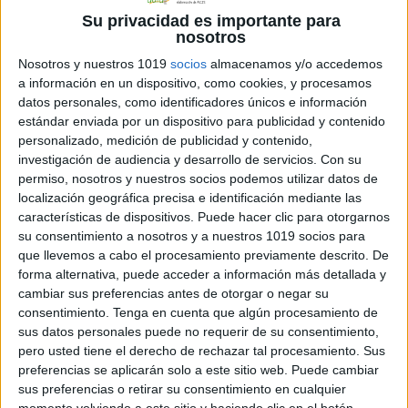
suenan de manera similar, es decir,
Su privacidad es importante para
riman y es precisamente esta
nosotros
descubrimiento de la rima lo que
Nosotros y nuestros 1019
socios
almacenamos y/o accedemos
pretendemos trabajar con el
juego
que
a información en un dispositivo, como cookies, y procesamos
os comparto.
datos personales, como identificadores únicos e información
estándar enviada por un dispositivo para publicidad y contenido
personalizado, medición de publicidad y contenido,
He tenido la suerte de contar con la
investigación de audiencia y desarrollo de servicios.
Con su
ayuda de Paz Rivera, maestra de
permiso, nosotros y nuestros socios podemos utilizar datos de
audición y lenguaje
de mi cole. Es
localización geográfica precisa e identificación mediante las
compañera y excelente especialista de
características de dispositivos. Puede hacer clic para otorgarnos
su consentimiento a nosotros y a nuestros 1019 socios para
mi hijo.
que llevemos a cabo el procesamiento previamente descrito. De
forma alternativa, puede acceder a información más detallada y
cambiar sus preferencias antes de otorgar o negar su
consentimiento.
Tenga en cuenta que algún procesamiento de
sus datos personales puede no requerir de su consentimiento,
pero usted tiene el derecho de rechazar tal procesamiento. Sus
preferencias se aplicarán solo a este sitio web. Puede cambiar
sus preferencias o retirar su consentimiento en cualquier
momento volviendo a este sitio y haciendo clic en el botón