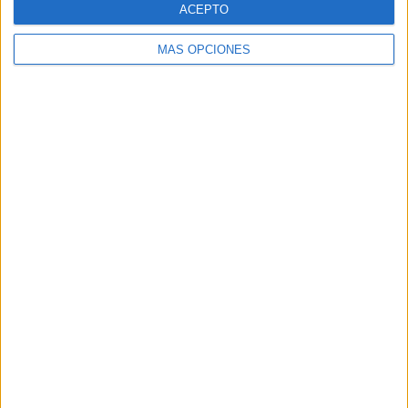
ACEPTO
MÁS OPCIONES
BUSCA POR CATEGORÍAS
BUSCA
POR
CATEGORÍAS
SUSCRÍBETE AL BLOG POR CORREO