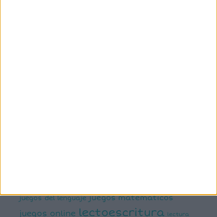
1º primaria
2º primaria
3º primaria
4º primaria
5º
primaria
6º primaria
actividad
abn
manipulativa
asociación palabra imagen
atención
ayudas visuales
comprensión lectora
conciencia fonológica
conciencia
semántica
cálculo
conciencia silábica
dislexia
ELE
mental
emociones
escritura
estimulación del lenguaje
creativa
expresión escrita
expresión oral
funciones
infantil
inferencias
ejecutivas
gramática
juegos matemáticos
juegos del lenguaje
lectoescritura
juegos online
lectura