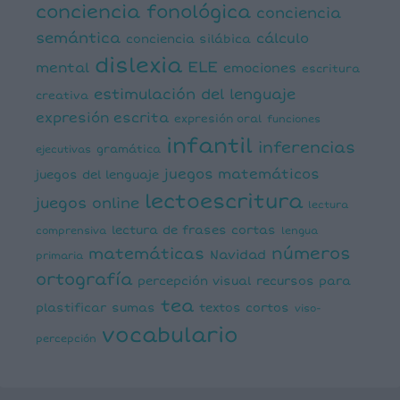
conciencia fonológica
conciencia
semántica
cálculo
conciencia silábica
dislexia
ELE
mental
emociones
escritura
estimulación del lenguaje
creativa
expresión escrita
expresión oral
funciones
infantil
inferencias
ejecutivas
gramática
juegos matemáticos
juegos del lenguaje
lectoescritura
juegos online
lectura
lectura de frases cortas
comprensiva
lengua
números
matemáticas
Navidad
primaria
ortografía
percepción visual
recursos para
tea
plastificar
sumas
textos cortos
viso-
vocabulario
percepción