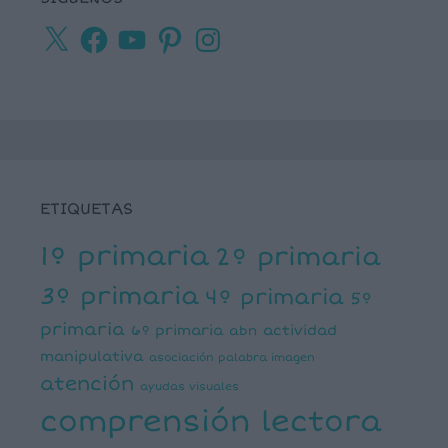
X
Facebook
YouTube
Pinterest
Instagram
ETIQUETAS
1º primaria
2º primaria
3º primaria
4º primaria
5º
primaria
6º primaria
actividad
abn
manipulativa
asociación palabra imagen
atención
ayudas visuales
comprensión lectora