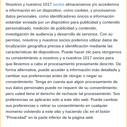
Nosotros y nuestros 1017
socios
almacenamos y/o accedemos
a información en un dispositivo, como cookies, y procesamos
Artículos
datos personales, como identificadores únicos e información
determinados:
estándar enviada por un dispositivo para publicidad y contenido
Escribe el que
personalizado, medición de publicidad y contenido,
investigación de audiencia y desarrollo de servicios.
Con su
concuerde con el
permiso, nosotros y nuestros socios podemos utilizar datos de
dibujo.
localización geográfica precisa e identificación mediante las
características de dispositivos. Puede hacer clic para otorgarnos
su consentimiento a nosotros y a nuestros 1017 socios para
9 enero, 2020
by
María
1 comentario
que llevemos a cabo el procesamiento previamente descrito. De
forma alternativa, puede acceder a información más detallada y
Tareas como la
cambiar sus preferencias antes de otorgar o negar su
siguiente que
consentimiento.
Tenga en cuenta que algún procesamiento de
utilizan dibujos y
sus datos personales puede no requerir de su consentimiento,
pero usted tiene el derecho de rechazar tal procesamiento. Sus
pistas visuales
preferencias se aplicarán solo a este sitio web. Puede cambiar
puede facilitar el
sus preferencias o retirar su consentimiento en cualquier
aprendizaje. En el
momento volviendo a este sitio y haciendo clic en el botón
ejercicio de hoy
"Privacidad" en la parte inferior de la página web.
hay que escribir el