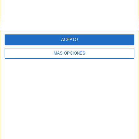
escrita
,
Palabras
,
Vocabulario
Etiquetado con:
2º primaria
,
3º primaria
,
palabras perdidas
,
vocabulario
ACEPTO
MÁS OPCIONES
Actividad para
trabajar la
comprensión lectora
con inferencias: ¿Qué
emoción siente?
30 diciembre, 2019
by
María
1 comentario
En la tarea de hoy
trabajaremos la