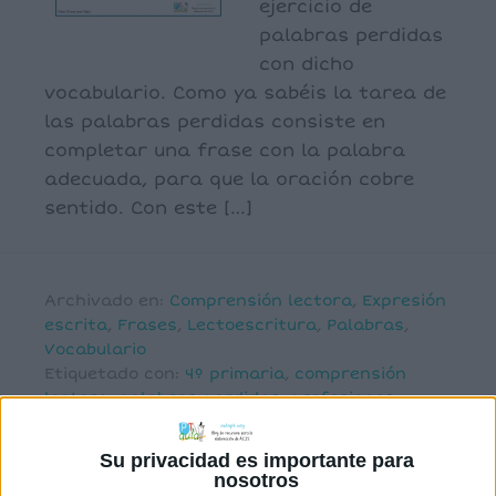
ejercicio de
palabras perdidas
con dicho
vocabulario. Como ya sabéis la tarea de
las palabras perdidas consiste en
completar una frase con la palabra
adecuada, para que la oración cobre
sentido. Con este […]
Archivado en:
Comprensión lectora
,
Expresión
escrita
,
Frases
,
Lectoescritura
,
Palabras
,
Vocabulario
Etiquetado con:
4º primaria
,
comprensión
lectora
,
palabras perdidas
,
profesiones
Su privacidad es importante para
nosotros