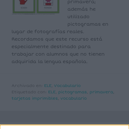
primavera;
además he
utilizado
pictogramas en
lugar de fotografías reales.
Recordamos que este recurso está
especialmente destinado para
trabajar con alumnos que no tienen
adquirida la lengua española.
Archivado en:
ELE
,
Vocabulario
Etiquetado con:
ELE
,
pictogramas
,
primavera
,
tarjetas imprimibles
,
vocabulario