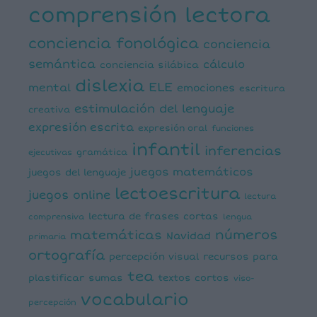
comprensión lectora
conciencia fonológica
conciencia
semántica
cálculo
conciencia silábica
dislexia
ELE
mental
emociones
escritura
estimulación del lenguaje
creativa
expresión escrita
expresión oral
funciones
infantil
inferencias
ejecutivas
gramática
juegos matemáticos
juegos del lenguaje
lectoescritura
juegos online
lectura
lectura de frases cortas
comprensiva
lengua
números
matemáticas
Navidad
primaria
ortografía
percepción visual
recursos para
tea
plastificar
sumas
textos cortos
viso-
vocabulario
percepción