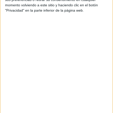
palabras polisílabas. Tareas que se
momento volviendo a este sitio y haciendo clic en el botón
plantean: Lectoescritura de palabras
"Privacidad" en la parte inferior de la página web.
polisílabas. Asociación palabra –
imagen . Completar sílaba perdida.
Archivado en:
Conciencia fonológica
,
ELE
,
Lectoescritura
,
Palabras
Etiquetado con:
asociación palabra imagen
,
lectoescritura
,
palabras polisílabas
Actividad para
trabajar la
construcción de