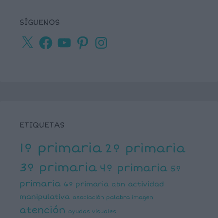
SÍGUENOS
X
Facebook
YouTube
Pinterest
Instagram
ETIQUETAS
1º primaria
2º primaria
3º primaria
4º primaria
5º
primaria
6º primaria
actividad
abn
manipulativa
asociación palabra imagen
atención
ayudas visuales