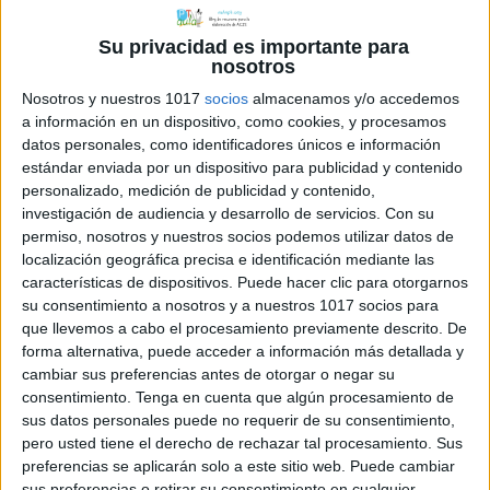
Lectoescritura de
Su privacidad es importante para
palabras polisílabas
nosotros
Nosotros y nuestros 1017
socios
almacenamos y/o accedemos
27 enero, 2022
by
María
2 comentarios
a información en un dispositivo, como cookies, y procesamos
datos personales, como identificadores únicos e información
No es la primera
estándar enviada por un dispositivo para publicidad y contenido
vez que comparto
personalizado, medición de publicidad y contenido,
investigación de audiencia y desarrollo de servicios.
Con su
este tipo de
permiso, nosotros y nuestros socios podemos utilizar datos de
ejercicios para
localización geográfica precisa e identificación mediante las
trabajar la
características de dispositivos. Puede hacer clic para otorgarnos
lectoescritura de
su consentimiento a nosotros y a nuestros 1017 socios para
que llevemos a cabo el procesamiento previamente descrito. De
palabras. En
forma alternativa, puede acceder a información más detallada y
ocasiones
cambiar sus preferencias antes de otorgar o negar su
anteriores, hemos
consentimiento.
Tenga en cuenta que algún procesamiento de
trabajado con
sus datos personales puede no requerir de su consentimiento,
pero usted tiene el derecho de rechazar tal procesamiento. Sus
palabras bisílabas
preferencias se aplicarán solo a este sitio web. Puede cambiar
y trisílabas, hoy es el turno de las
sus preferencias o retirar su consentimiento en cualquier