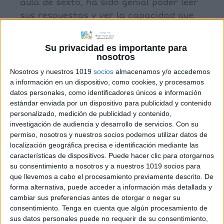
aula de sexto, ha sido genial poder leer
sus respuestas y ver la capacidad que
[…]
Su privacidad es importante para
nosotros
Archivado en:
E. EMOCIONAL
,
VIDEOS
,
Videos
Nosotros y nuestros 1019
socios
almacenamos y/o accedemos
para trabajar inferencias
a información en un dispositivo, como cookies, y procesamos
Etiquetado con:
5º primaria
,
6º primaria
,
datos personales, como identificadores únicos e información
educación emocional
,
emociones
,
tea
,
teoría
estándar enviada por un dispositivo para publicidad y contenido
personalizado, medición de publicidad y contenido,
de la mente
investigación de audiencia y desarrollo de servicios.
Con su
permiso, nosotros y nuestros socios podemos utilizar datos de
localización geográfica precisa e identificación mediante las
características de dispositivos. Puede hacer clic para otorgarnos
su consentimiento a nosotros y a nuestros 1019 socios para
que llevemos a cabo el procesamiento previamente descrito. De
Trabajamos las
forma alternativa, puede acceder a información más detallada y
emociones a partir
cambiar sus preferencias antes de otorgar o negar su
de inferencias
consentimiento.
Tenga en cuenta que algún procesamiento de
sus datos personales puede no requerir de su consentimiento,