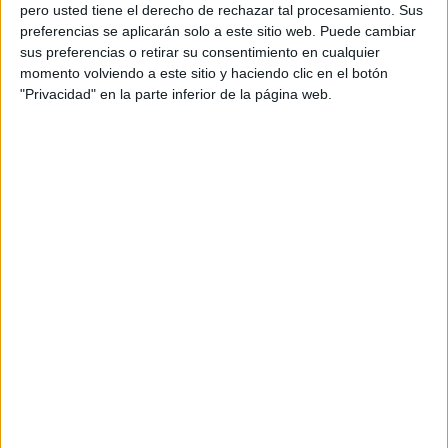
pero usted tiene el derecho de rechazar tal procesamiento. Sus
1 junio, 2021
by
María
Dejar un comentario
preferencias se aplicarán solo a este sitio web. Puede cambiar
sus preferencias o retirar su consentimiento en cualquier
En la tarea de hoy
momento volviendo a este sitio y haciendo clic en el botón
trabajaremos
"Privacidad" en la parte inferior de la página web.
la comprensión lectora, a través de
inferencias. Como ya sabéis, la
inferencia en la lectura es una
estrategia fundamental en el proceso
de la interpretación. Hoy vamos a