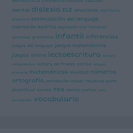
semántica
cálculo
conciencia silábica
dislexia
ELE
mental
emociones
escritura
estimulación del lenguaje
creativa
expresión escrita
expresión oral
funciones
infantil
inferencias
ejecutivas
gramática
juegos matemáticos
juegos del lenguaje
lectoescritura
juegos online
lectura
lectura de frases cortas
comprensiva
lengua
números
matemáticas
Navidad
primaria
ortografía
percepción visual
recursos para
tea
plastificar
sumas
textos cortos
viso-
vocabulario
percepción