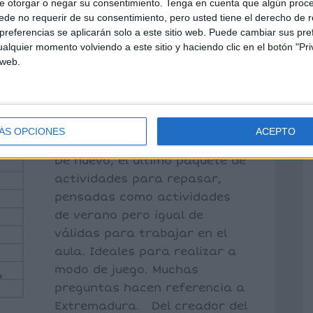
e otorgar o negar su consentimiento.
Tenga en cuenta que algún proc
de no requerir de su consentimiento, pero usted tiene el derecho de r
referencias se aplicarán solo a este sitio web. Puede cambiar sus pref
 PREGUNTAS TIPO
alquier momento volviendo a este sitio y haciendo clic en el botón "Pri
 web.
ASAR LAS ÁREAS
Y C.NATURALES
2 comentarios
ÁS OPCIONES
ACEPTO
De nuevo, el último paquete de
actividades para repasar,
pensadas como actividades
de verano pero igual de
válidas para trabajar en el
aula. Ideales para realizar a
modo de juego. Muchas
preguntas hacen referencia a
Extremadura. Del creador del