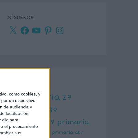
SÍGUENOS
X
Facebook
YouTube
Pinterest
Instagram
ETIQUETAS
ivo, como cookies, y
1º primaria
2º
por un dispositivo
ón de audiencia y
primaria
3º
de localización
primaria
 clic para
4º primaria
bo el procesamiento
5º primaria
6º primaria
abn
cambiar sus