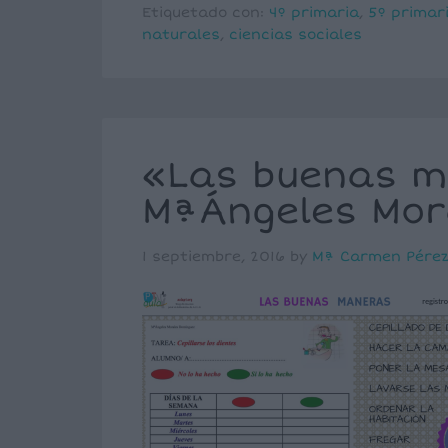
Etiquetado con:
4º primaria
,
5º primar
naturales
,
ciencias sociales
«Las buenas m
MªÁngeles Mor
1 septiembre, 2016
by
Mª Carmen Pére