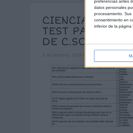
preferencias antes d
datos personales pue
procesamiento. Sus p
CIENCIAS: 960
consentimiento en cu
inferior de la página
TEST PARA REP
DE C.SOCIALES 
3 diciembre, 2015
by
Mª Carmen Pérez
M