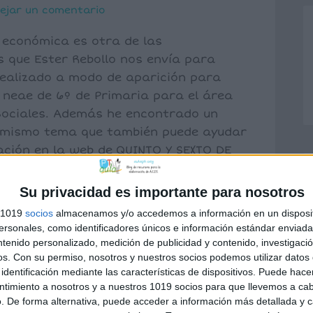
ejar un comentario
 económica es otra de las
 que Ester Rebollo nos envía para
ealizado a modo de aparición para
neae de 6º de Primaria para el área
Sociales. Además he encontrado un
 mismo tema que también puede ayudar
ción en la web de QUINTO Y SEXTO DE
Su privacidad es importante para nosotros
s 1019
socios
almacenamos y/o accedemos a información en un disposit
sonales, como identificadores únicos e información estándar enviada 
ntenido personalizado, medición de publicidad y contenido, investigaci
os.
Con su permiso, nosotros y nuestros socios podemos utilizar datos 
n Curricular
,
ciencias sociales
,
economía
identificación mediante las características de dispositivos. Puede hacer
ntimiento a nosotros y a nuestros 1019 socios para que llevemos a ca
. De forma alternativa, puede acceder a información más detallada y 