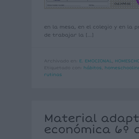
en la mesa, en el colegio y en la
de trabajar la […]
Archivado en:
E. EMOCIONAL
,
HOMESCH
Etiquetado con:
hábitos
,
homeschoolin
rutinas
Material adapt
económica 6º 