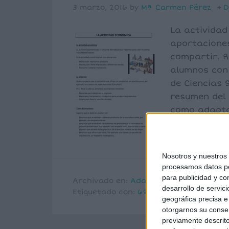
3 marzo, 2016
by
Mª Carmen Pérez
D
La actividad
aportaciones
compartir. R
alumnos con 
de Ciencias 
resumen del
como adapta
[…]
Nosotros y nuestro
procesamos datos per
para publicidad y co
Archivado en:
Adaptaciones
,
Sociales
desarrollo de servici
Etiquetado con:
6º primaria
,
Adaptació
geográfica precisa e 
otorgarnos su conse
previamente descrito