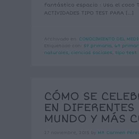
fantástico espacio : Usa el coco
ACTIVIDADES TIPO TEST PARA […]
Archivado en:
CONOCIMIENTO DEL MEDI
Etiquetado con:
5º primaria
,
6º primar
naturales
,
ciencias sociales
,
tipo test
CÓMO SE CELEB
EN DIFERENTES
MUNDO Y MÁS C
27 noviembre, 2015
by
Mª Carmen Pére