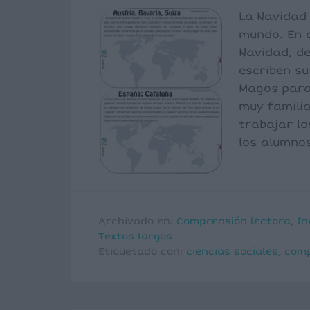
La Navidad 
mundo. En c
Navidad, de
escriben su
Magos para 
muy familia
trabajar lo
los alumnos
Archivado en:
Comprensión lectora
,
In
Textos largos
Etiquetado con:
ciencias sociales
,
comp