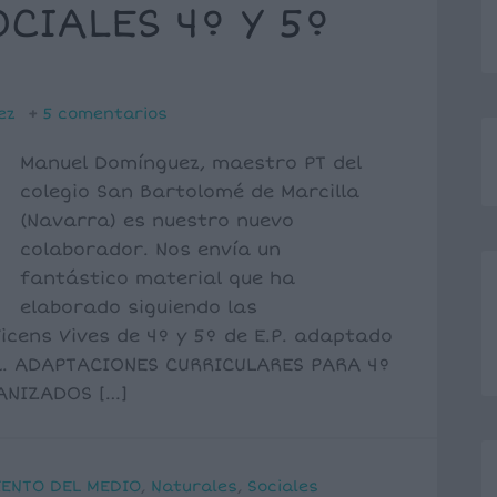
CIALES 4º Y 5º
ez
5 comentarios
Manuel Domínguez, maestro PT del
colegio San Bartolomé de Marcilla
(Navarra) es nuestro nuevo
colaborador. Nos envía un
fantástico material que ha
elaborado siguiendo las
icens Vives de 4º y 5º de E.P. adaptado
va. ADAPTACIONES CURRICULARES PARA 4º
MANIZADOS […]
ENTO DEL MEDIO
,
Naturales
,
Sociales