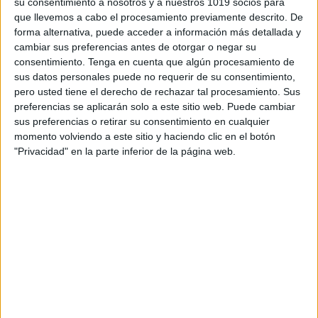
su consentimiento a nosotros y a nuestros 1019 socios para
que llevemos a cabo el procesamiento previamente descrito. De
forma alternativa, puede acceder a información más detallada y
cambiar sus preferencias antes de otorgar o negar su
consentimiento.
Tenga en cuenta que algún procesamiento de
sus datos personales puede no requerir de su consentimiento,
Dictado de palabras
pero usted tiene el derecho de rechazar tal procesamiento. Sus
preferencias se aplicarán solo a este sitio web. Puede cambiar
sobre imágenes de
sus preferencias o retirar su consentimiento en cualquier
personajes conocidos
momento volviendo a este sitio y haciendo clic en el botón
"Privacidad" en la parte inferior de la página web.
5 diciembre, 2016
by
Mª Carmen Pérez
4
comentarios