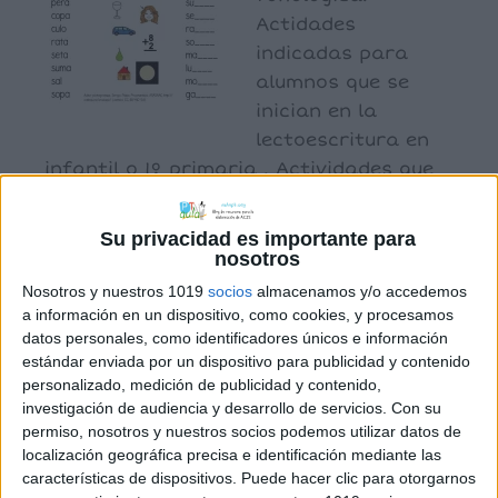
Actidades
indicadas para
alumnos que se
inician en la
lectoescritura en
infantil o 1º primaria . Actividades que
se plantean: Lectura de palabras
bisílabas y asociación palabras imagen .
Su privacidad es importante para
Completar sílaba perdida .
nosotros
Nosotros y nuestros 1019
socios
almacenamos y/o accedemos
a información en un dispositivo, como cookies, y procesamos
datos personales, como identificadores únicos e información
Archivado en:
Comprensión lectora
,
estándar enviada por un dispositivo para publicidad y contenido
Conciencia fonológica
,
EDUCACIÓN INFANTIL
,
personalizado, medición de publicidad y contenido,
ELE
,
Lectoescritura
investigación de audiencia y desarrollo de servicios.
Con su
Etiquetado con:
1º primaria
,
asociación
permiso, nosotros y nuestros socios podemos utilizar datos de
palabra imagen
,
competencia lectora
,
localización geográfica precisa e identificación mediante las
comprensión de palabras
,
conciencia
características de dispositivos. Puede hacer clic para otorgarnos
fonológica
,
ELE
,
infantil
,
sílabas directas