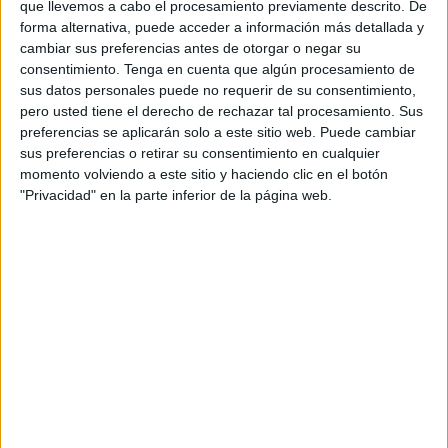
que llevemos a cabo el procesamiento previamente descrito. De
IMPRENTA D. LECTURA,
forma alternativa, puede acceder a información más detallada y
GRAFÍA Y CONCIENCIA
cambiar sus preferencias antes de otorgar o negar su
consentimiento.
Tenga en cuenta que algún procesamiento de
FONOLÓGICA
sus datos personales puede no requerir de su consentimiento,
pero usted tiene el derecho de rechazar tal procesamiento. Sus
20 marzo, 2017
by
Mª Carmen Pérez
7
preferencias se aplicarán solo a este sitio web. Puede cambiar
comentarios
sus preferencias o retirar su consentimiento en cualquier
momento volviendo a este sitio y haciendo clic en el botón
"Privacidad" en la parte inferior de la página web.
Cuadernillo en letra imprenta para
trabajar la lectura, grafía y conciencia
fonológica de la letra D. Este