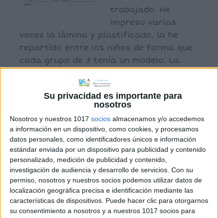
trabajado. He
impreso varias
veces la lámina y plastificado, la he
repartido entre los niños de forma que
cada grupo de 3 tenía un modelo. La
tarea consistía en pegar trozos […]
Su privacidad es importante para
nosotros
Archivado en:
Infantil
,
Lectoescritura
Nosotros y nuestros 1017
socios
almacenamos y/o accedemos
Etiquetado con:
conciencia fonológica
,
a información en un dispositivo, como cookies, y procesamos
cooperativo
,
lectoescritura
,
prerrequisitos
datos personales, como identificadores únicos e información
lectura
,
vocabulario
estándar enviada por un dispositivo para publicidad y contenido
personalizado, medición de publicidad y contenido,
investigación de audiencia y desarrollo de servicios.
Con su
permiso, nosotros y nuestros socios podemos utilizar datos de
localización geográfica precisa e identificación mediante las
características de dispositivos. Puede hacer clic para otorgarnos
CUADERNILLO LETRA
su consentimiento a nosotros y a nuestros 1017 socios para