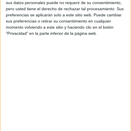
sus datos personales puede no requerir de su consentimiento,
pero usted tiene el derecho de rechazar tal procesamiento. Sus
Lista de deseos para
preferencias se aplicarán solo a este sitio web. Puede cambiar
el nuevo curso
sus preferencias o retirar su consentimiento en cualquier
escolar
momento volviendo a este sitio y haciendo clic en el botón
"Privacidad" en la parte inferior de la página web.
30 agosto, 2024
by
María
Dejar un
comentario
Se acerca el inicio
de curso, y el
siguiente recurso
es ideal para
realizar una
dinámica los
primeros días de
clase; en la que los
alumnos deberán
plasmar sus