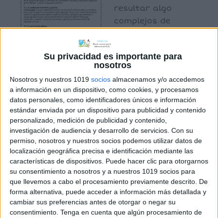
resultar algo
complejos de
gestionar con los
alumnos; para
Su privacidad es importante para
facilitar este
nosotros
proceso, os
Nosotros y nuestros 1019
socios
almacenamos y/o accedemos
propongo algunas
a información en un dispositivo, como cookies, y procesamos
dinámicas divertidas que permitirán
datos personales, como identificadores únicos e información
amenizar la vuelta a las aulas.
estándar enviada por un dispositivo para publicidad y contenido
personalizado, medición de publicidad y contenido,
investigación de audiencia y desarrollo de servicios.
Con su
permiso, nosotros y nuestros socios podemos utilizar datos de
Archivado en:
Recursos variados
localización geográfica precisa e identificación mediante las
Etiquetado con:
actividades divertidas
,
características de dispositivos. Puede hacer clic para otorgarnos
su consentimiento a nosotros y a nuestros 1019 socios para
dinámica grupal
,
inicio de curso
que llevemos a cabo el procesamiento previamente descrito. De
forma alternativa, puede acceder a información más detallada y
cambiar sus preferencias antes de otorgar o negar su
consentimiento.
Tenga en cuenta que algún procesamiento de