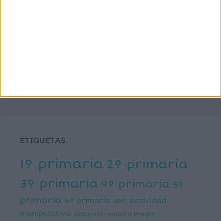
SÍGUENOS
X
Facebook
YouTube
Pinterest
Instagram
ETIQUETAS
1º primaria
2º primaria
3º primaria
4º primaria
5º
primaria
6º primaria
actividad
abn
manipulativa
asociación palabra imagen