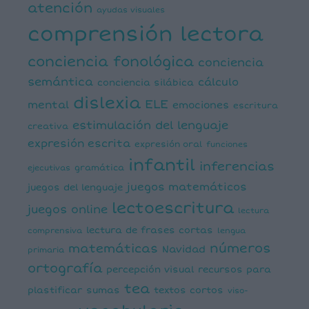
atención
ayudas visuales
comprensión lectora
conciencia fonológica
conciencia
semántica
cálculo
conciencia silábica
dislexia
ELE
mental
emociones
escritura
estimulación del lenguaje
creativa
expresión escrita
expresión oral
funciones
infantil
inferencias
ejecutivas
gramática
juegos matemáticos
juegos del lenguaje
lectoescritura
juegos online
lectura
lectura de frases cortas
comprensiva
lengua
números
matemáticas
Navidad
primaria
ortografía
percepción visual
recursos para
tea
plastificar
sumas
textos cortos
viso-