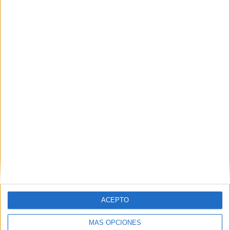
compañeros de
diferentes formas
2 septiembre, 2015
by
Mª Carmen Pérez
9
comentarios
Hay
ACEPTO
muchas maneras creativas para ayudar
a los niños a aprender los nombres de
MÁS OPCIONES