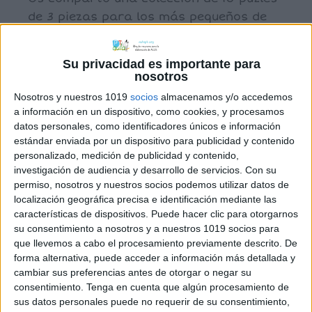
de 3 piezas para los más pequeños de
infantil. DESCARGA
Su privacidad es importante para
nosotros
Archivado en:
EDUCACIÓN INFANTIL
,
Infantil
Nosotros y nuestros 1019
socios
almacenamos y/o accedemos
Etiquetado con:
infantil
,
puzzles
a información en un dispositivo, como cookies, y procesamos
datos personales, como identificadores únicos e información
estándar enviada por un dispositivo para publicidad y contenido
personalizado, medición de publicidad y contenido,
investigación de audiencia y desarrollo de servicios.
Con su
permiso, nosotros y nuestros socios podemos utilizar datos de
PUZZLE INFANTIL PARA
localización geográfica precisa e identificación mediante las
características de dispositivos. Puede hacer clic para otorgarnos
TRABAJAR LAS
su consentimiento a nosotros y a nuestros 1019 socios para
FUNCIONES
que llevemos a cabo el procesamiento previamente descrito. De
forma alternativa, puede acceder a información más detallada y
EJECUTIVAS
cambiar sus preferencias antes de otorgar o negar su
consentimiento.
Tenga en cuenta que algún procesamiento de
5 febrero, 2022
by
Mª Carmen Pérez
Dejar
sus datos personales puede no requerir de su consentimiento,
un comentario