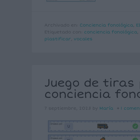
Archivado en:
Conciencia fonológica
,
E
Etiquetado con:
conciencia fonológica
,
plastificar
,
vocales
Juego de tiras
conciencia fon
7 septiembre, 2023
by
María
1 comen