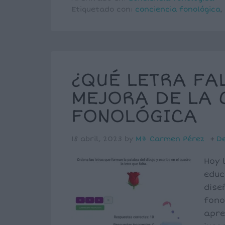
Etiquetado con:
conciencia fonológica
,
¿QUÉ LETRA FA
MEJORA DE LA 
FONOLÓGICA
18 abril, 2023
by
Mª Carmen Pérez
De
Hoy 
educ
dise
fono
apre