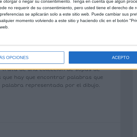
e otorgar o negar su consentimiento.
Tenga en cuenta que algún proc
+ soluciones:
de no requerir de su consentimiento, pero usted tiene el derecho de r
riman
referencias se aplicarán solo a este sitio web. Puede cambiar sus pref
alquier momento volviendo a este sitio y haciendo clic en el botón "Pri
 web.
 trabajar la conciencia fonológica de
y especial, a través de las rimas.
ÁS OPCIONES
ACEPTO
os comparto esta actividad tan
e trata de una colección de sopas de
as que hay que encontrar palabras que
 palabra representada por el dibujo.