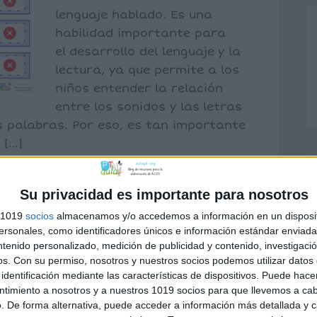
lenguaje hablado. Es una
habilidad importante para
el desarrollo del lenguaje y la
lectura, ya que permite a los
niños entender la relación
entre los sonidos y las letras
 palabras. Por eso, es tan importante
 […]
Su privacidad es importante para nosotros
s 1019
socios
almacenamos y/o accedemos a información en un disposit
juego de lengua
,
recursos para plastificar
,
sonales, como identificadores únicos e información estándar enviada 
ntenido personalizado, medición de publicidad y contenido, investigaci
os.
Con su permiso, nosotros y nuestros socios podemos utilizar datos 
identificación mediante las características de dispositivos. Puede hacer
ntimiento a nosotros y a nuestros 1019 socios para que llevemos a ca
. De forma alternativa, puede acceder a información más detallada y 