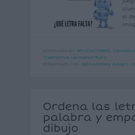
jueg
alum
el d
imag
Archivado en:
APLICACIONES
,
Concienci
Trastornos Lectoescritura
Etiquetado con:
aplicaciones aulapt
,
c
Ordena las let
palabra y empa
dibujo