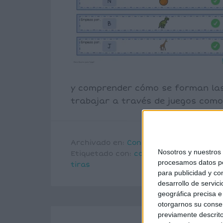
y comprender cómo se forman las
trabajar a través de juegos como
Archivado en:
Conciencia fonológica
Nosotros y nuestro
Etiquetado con:
conciencia fonológica
,
procesamos datos per
tiras
para publicidad y co
desarrollo de servici
geográfica precisa e 
otorgarnos su conse
previamente descrito