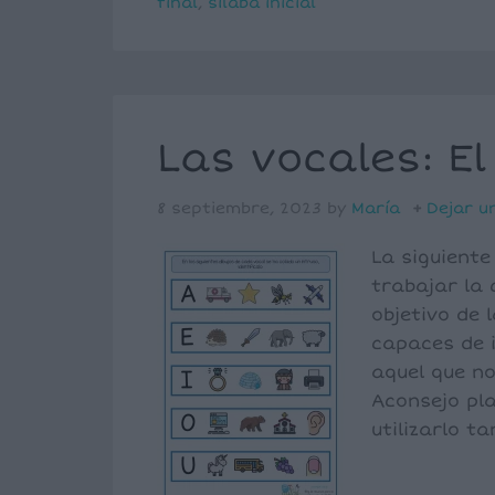
final
,
sílaba inicial
Las vocales: El
8 septiembre, 2023
by
María
Dejar u
La siguiente
trabajar la 
objetivo de 
capaces de i
aquel que no
Aconsejo pla
utilizarlo t