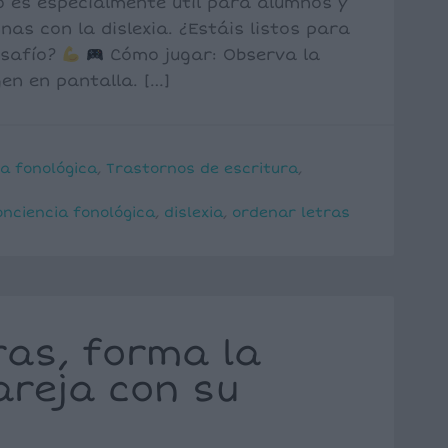
o es especialmente útil para alumnos y
nas con la dislexia. ¿Estáis listos para
esafío?
Cómo jugar: Observa la
en en pantalla. […]
a fonológica
,
Trastornos de escritura
,
onciencia fonológica
,
dislexia
,
ordenar letras
ras, forma la
reja con su