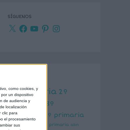
SÍGUENOS
X
Facebook
YouTube
Pinterest
Instagram
ETIQUETAS
ivo, como cookies, y
1º primaria
2º
por un dispositivo
ón de audiencia y
primaria
3º
de localización
primaria
 clic para
4º primaria
bo el procesamiento
5º primaria
6º primaria
abn
cambiar sus