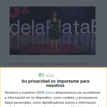
Muchos dicen que la escuela no está
enseñando a los chicos a pensar, pero
creo que es mucho peor: les estamos
Su privacidad es importante para
enseñando a no pensar. ¿Cómo hacer
nosotros
para que las escuelas enseñen a
Nosotros y nuestros 1019
socios
almacenamos y/o accedemos
pensar? Melina Furman tiene una
a información en un dispositivo, como cookies, y procesamos
propuesta muy concreta que puede
datos personales, como identificadores únicos e información