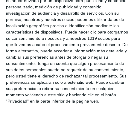
generar cambios profundos en las
estándar enviada por un dispositivo para publicidad y contenido
personalizado, medición de publicidad y contenido,
escuelas y los docentes actuales.
investigación de audiencia y desarrollo de servicios.
Con su
permiso, nosotros y nuestros socios podemos utilizar datos de
localización geográfica precisa e identificación mediante las
características de dispositivos. Puede hacer clic para otorgarnos
Archivado en:
Creatividad
,
INNOVACIÓN
,
su consentimiento a nosotros y a nuestros 1019 socios para
Pensamiento creativo y crítico
que llevemos a cabo el procesamiento previamente descrito. De
Etiquetado con:
creatividad
,
destrezas de
forma alternativa, puede acceder a información más detallada y
pensamiento
,
innovación educativa
,
cambiar sus preferencias antes de otorgar o negar su
pensamiento creativo
consentimiento.
Tenga en cuenta que algún procesamiento de
sus datos personales puede no requerir de su consentimiento,
pero usted tiene el derecho de rechazar tal procesamiento. Sus
preferencias se aplicarán solo a este sitio web. Puede cambiar
sus preferencias o retirar su consentimiento en cualquier
momento volviendo a este sitio y haciendo clic en el botón
Enseñar a tomar
"Privacidad" en la parte inferior de la página web.
decisiones
acertadas. INCLUYE
AUTOINSTRUCCIONES