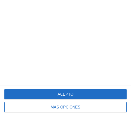
Nuevas fichas para trabajar la
iniciación la los textos argumentativos.
TEXTO 2. COMEDORES ESCOLARES. TEXTO 3.
LIMOSNA PARA UN MENDIGO. PRÓXIMAS 2
FICHAS: PERROS SUELTOS y COMPRAMOS A
CUALQUIER HORA
ACEPTO
Archivado en:
Argumentativos
MÁS OPCIONES
Etiquetado con:
destrezas de pensamiento
,
escritura creativa
,
reflexiones
,
textos
argumentativos