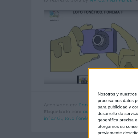
15 febrero, 2015
by
Mª Carmen Pérez
Nosotros y nuestro
procesamos datos per
Archivado en:
Canal AulaPT
,
Lotos fon
para publicidad y co
Etiquetado con:
audición y lenguaje
,
dis
desarrollo de servici
infantil
,
loto fonético
,
vocabulario
geográfica precisa e 
otorgarnos su conse
previamente descrito