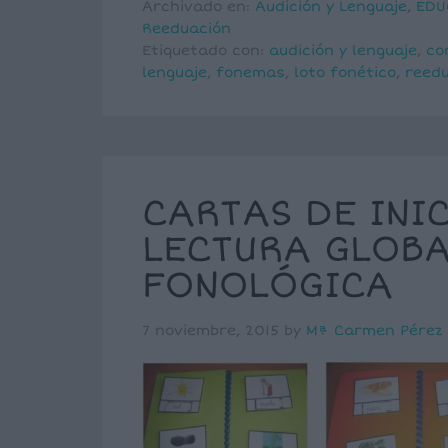
Archivado en:
Audición y Lenguaje
,
EDU
Reeduación
Etiquetado con:
audición y lenguaje
,
co
lenguaje
,
fonemas
,
loto fonético
,
reed
CARTAS DE INI
LECTURA GLOBAL
FONOLÓGICA
7 noviembre, 2015
by
Mª Carmen Pérez