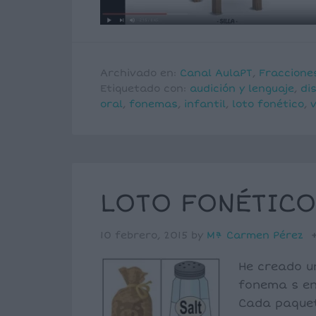
Archivado en:
Canal AulaPT
,
Fraccione
Etiquetado con:
audición y lenguaje
,
dis
oral
,
fonemas
,
infantil
,
loto fonético
,
LOTO FONÉTICO
10 febrero, 2015
by
Mª Carmen Pérez
He creado u
fonema s en 
Cada paquet