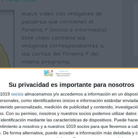
2 comentarios
Nuevo video con imágenes de
palabras que contienen el
fonema F (inicial e intermedia)
Este video contiene las
imágenes correspondientes a
las cartas del fonema F del
mismo programa.
Su privacidad es importante para nosotros
s 1019
socios
almacenamos y/o accedemos a información en un disposit
sonales, como identificadores únicos e información estándar enviada 
éticos
,
Vocabulario
ntenido personalizado, medición de publicidad y contenido, investigaci
lalias
,
estimulación del lenguaje
,
fonemas
,
os.
Con su permiso, nosotros y nuestros socios podemos utilizar datos 
identificación mediante las características de dispositivos. Puede hacer
ntimiento a nosotros y a nuestros 1019 socios para que llevemos a ca
. De forma alternativa, puede acceder a información más detallada y 