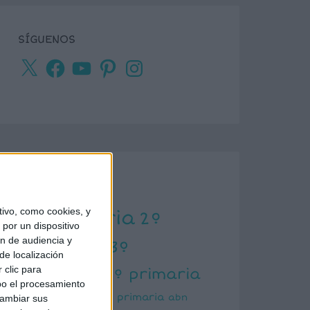
SÍGUENOS
X
Facebook
YouTube
Pinterest
Instagram
ETIQUETAS
ivo, como cookies, y
1º primaria
2º
por un dispositivo
ón de audiencia y
primaria
3º
de localización
primaria
 clic para
4º primaria
bo el procesamiento
5º primaria
6º primaria
abn
cambiar sus