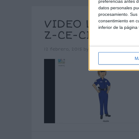
preferencias antes d
datos personales pue
procesamiento. Sus p
VIDEO LOTO FO
consentimiento en cu
inferior de la página
Z-CE-CI
12 febrero, 2015
by
Mª Carmen Pérez
M