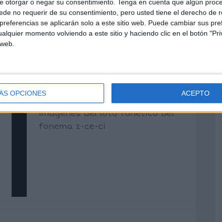
e otorgar o negar su consentimiento.
Tenga en cuenta que algún proc
de no requerir de su consentimiento, pero usted tiene el derecho de r
referencias se aplicarán solo a este sitio web. Puede cambiar sus pref
NÉTICO FONEMA
alquier momento volviendo a este sitio y haciendo clic en el botón "Pri
 web.
1 comentario
ÁS OPCIONES
ACEPTO
Nuevo video que recoge las
imágenes del loto fonético del
fonema z-ce-ci