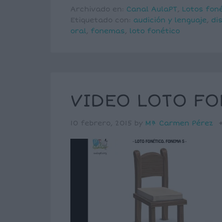
Archivado en:
Canal AulaPT
,
Lotos fon
Etiquetado con:
audición y lenguaje
,
dis
oral
,
fonemas
,
loto fonético
VIDEO LOTO FO
10 febrero, 2015
by
Mª Carmen Pérez