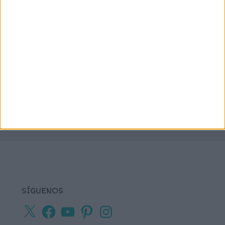
juegos matemáticos
juegos del lenguaje
lectoescritura
juegos online
lectura
lectura de frases cortas
comprensiva
lengua
números
matemáticas
Navidad
primaria
ortografía
percepción visual
recursos para
tea
plastificar
sumas
textos cortos
viso-
vocabulario
percepción
SÍGUENOS
X
Facebook
YouTube
Pinterest
Instagram