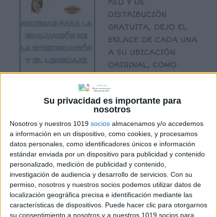
RED Y DE
DISTRIBUCIÓN
GRATUITA, DEJO EL
ENLACE DE CADA UNA
A SU UBICACIÓN
ORIGINAL, COMO
SIEMPRE. Podéis ver
abajo las fuentes.
Su privacidad es importante para
PRUEBA DE ARTICULACIÓN Compartido en
nosotros
el portal: http://www.alafina.es/
Nosotros y nuestros 1019
socios
almacenamos y/o accedemos
PROTOCOLO DE EVALUACIÓN
a información en un dispositivo, como cookies, y procesamos
DE DISGLOSIAS. PRUEBA DE
datos personales, como identificadores únicos e información
DISCRIMINACIÓN AUDITIVA – 3 años
estándar enviada por un dispositivo para publicidad y contenido
personalizado, medición de publicidad y contenido,
DISCRIMINACION AUDITIVA from
investigación de audiencia y desarrollo de servicios.
Con su
nghcdp2012 Prueba de Evaluación
permiso, nosotros y nuestros socios podemos utilizar datos de
Fonética (PEF) […]
localización geográfica precisa e identificación mediante las
características de dispositivos. Puede hacer clic para otorgarnos
su consentimiento a nosotros y a nuestros 1019 socios para