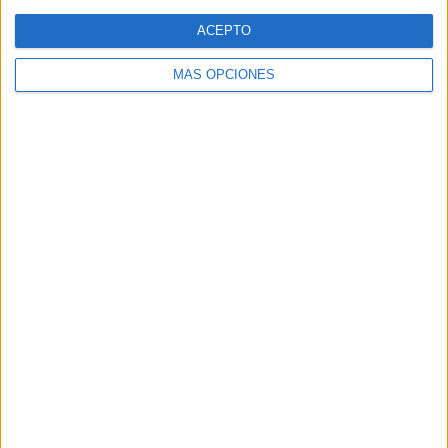
ACEPTO
MÁS OPCIONES
SÍGUENOS
X
Facebook
YouTube
Pinterest
Instagram