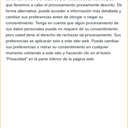
que llevemos a cabo el procesamiento previamente descrito. De
Archivado en:
EVALUACIÓN
,
MANUALES
,
forma alternativa, puede acceder a información más detallada y
Pruebas A-L
,
Registros
cambiar sus preferencias antes de otorgar o negar su
Etiquetado con:
audición y lenguaje
,
consentimiento.
Tenga en cuenta que algún procesamiento de
discriminación auditiva
,
dislalias
,
evaluación
,
sus datos personales puede no requerir de su consentimiento,
fonemas
,
protocolos
,
registros
,
test
pero usted tiene el derecho de rechazar tal procesamiento. Sus
preferencias se aplicarán solo a este sitio web. Puede cambiar
sus preferencias o retirar su consentimiento en cualquier
momento volviendo a este sitio y haciendo clic en el botón
"Privacidad" en la parte inferior de la página web.
APLICACIONES AULAPT