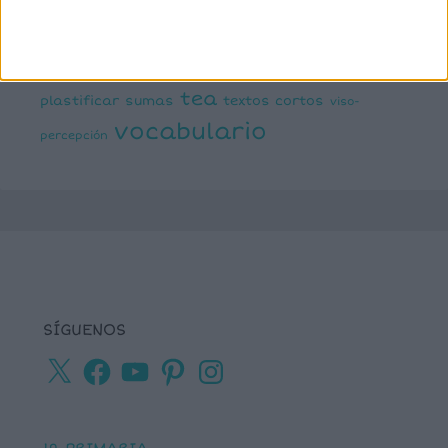
lectura de frases cortas
comprensiva
lengua
números
matemáticas
Navidad
primaria
ortografía
percepción visual
recursos para
tea
plastificar
sumas
textos cortos
viso-
vocabulario
percepción
SÍGUENOS
X
Facebook
YouTube
Pinterest
Instagram