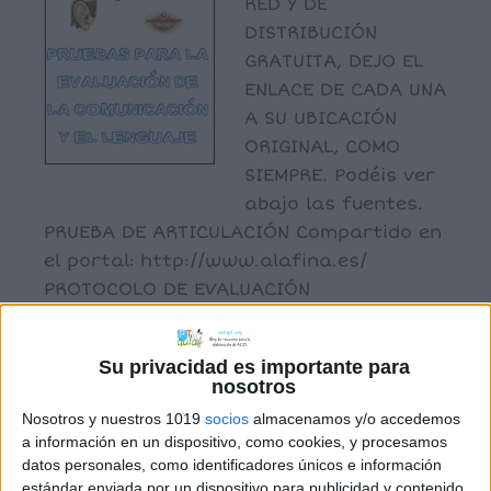
RED Y DE
DISTRIBUCIÓN
GRATUITA, DEJO EL
ENLACE DE CADA UNA
A SU UBICACIÓN
ORIGINAL, COMO
SIEMPRE. Podéis ver
abajo las fuentes.
PRUEBA DE ARTICULACIÓN Compartido en
el portal: http://www.alafina.es/
PROTOCOLO DE EVALUACIÓN
DE DISGLOSIAS. PRUEBA DE
DISCRIMINACIÓN AUDITIVA – 3 años
Su privacidad es importante para
DISCRIMINACION AUDITIVA from
nosotros
nghcdp2012 Prueba de Evaluación
Nosotros y nuestros 1019
socios
almacenamos y/o accedemos
Fonética (PEF) […]
a información en un dispositivo, como cookies, y procesamos
datos personales, como identificadores únicos e información
estándar enviada por un dispositivo para publicidad y contenido