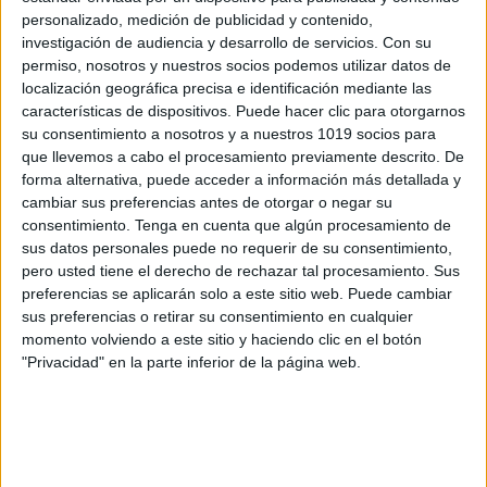
personalizado, medición de publicidad y contenido,
Archivado en:
EVALUACIÓN
,
MANUALES
,
investigación de audiencia y desarrollo de servicios.
Con su
Pruebas A-L
,
Registros
permiso, nosotros y nuestros socios podemos utilizar datos de
Etiquetado con:
audición y lenguaje
,
localización geográfica precisa e identificación mediante las
discriminación auditiva
,
dislalias
,
evaluación
,
características de dispositivos. Puede hacer clic para otorgarnos
fonemas
,
protocolos
,
registros
,
test
su consentimiento a nosotros y a nuestros 1019 socios para
que llevemos a cabo el procesamiento previamente descrito. De
forma alternativa, puede acceder a información más detallada y
cambiar sus preferencias antes de otorgar o negar su
consentimiento.
Tenga en cuenta que algún procesamiento de
sus datos personales puede no requerir de su consentimiento,
PRUEBAS DE
pero usted tiene el derecho de rechazar tal procesamiento. Sus
preferencias se aplicarán solo a este sitio web. Puede cambiar
COMPRENSIÓN
sus preferencias o retirar su consentimiento en cualquier
LECTORA (CLP)
momento volviendo a este sitio y haciendo clic en el botón
"Privacidad" en la parte inferior de la página web.
11 enero, 2014
by
Mª Carmen Pérez
20
comentarios
ESTA PRUEBA DE