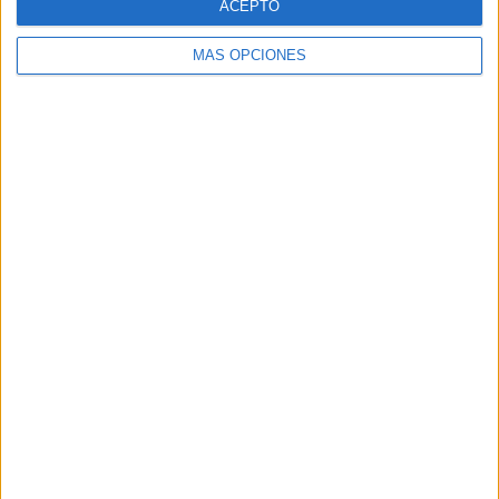
ELECTRÓNICO
ACEPTO
Introduce tu correo electrónico para
MÁS OPCIONES
suscribirte a este blog y recibir
notificaciones de nuevas entradas.
Dirección
de
email
SUSCRIBIR
Únete a otros 96K suscriptores