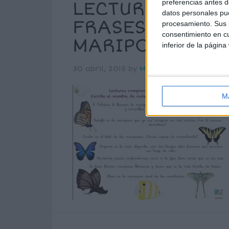
LECTURA COMPR
preferencias antes d
datos personales pue
FRASES PARA L
procesamiento. Sus p
consentimiento en cu
MARIPOSAS
inferior de la página
30 abril, 2015
by
Mª Carmen Pérez
2
M