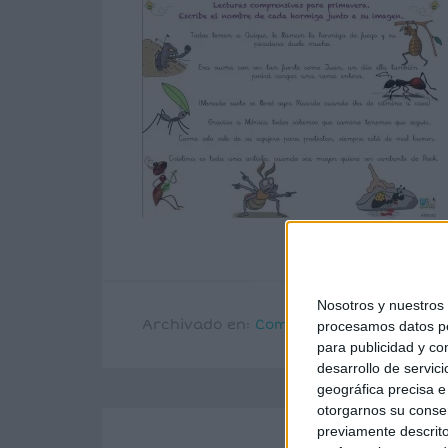
Nosotros y nuestro
Archivado en:
Comprensión lectora
,
Fr
procesamos datos per
para publicidad y co
desarrollo de servici
geográfica precisa e 
otorgarnos su conse
previamente descrito