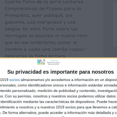
Cuarta ficha de la serie Lecturas
Comprensivas de Frases para la
Primavera, ayer publiqué, los
gusanos, Las mariposas y Las
abejas. En esta ficha sobre las
Hormigas se plantea el mismo reto
que en las anteriores, poner el
nombre a cada una ¿serás capaz?
Descarga la ficha lectura
comprensiva hormigas
Su privacidad es importante para nosotros
s 1019
socios
almacenamos y/o accedemos a información en un disposit
acciones
,
Frases
sonales, como identificadores únicos e información estándar enviada 
ntenido personalizado, medición de publicidad y contenido, investigaci
os.
Con su permiso, nosotros y nuestros socios podemos utilizar datos 
identificación mediante las características de dispositivos. Puede hacer
ntimiento a nosotros y a nuestros 1019 socios para que llevemos a ca
. De forma alternativa, puede acceder a información más detallada y 