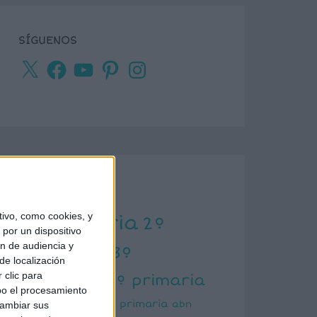
SÍGUENOS
X
Facebook
YouTube
Pinterest
Instagram
ETIQUETAS
ivo, como cookies, y
1º primaria
2º
por un dispositivo
ón de audiencia y
primaria
3º
de localización
primaria
 clic para
4º primaria
bo el procesamiento
5º primaria
6º primaria
abn
cambiar sus