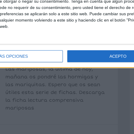
ENSIVA DE
e otorgar o negar su consentimiento.
Tenga en cuenta que algún proc
de no requerir de su consentimiento, pero usted tiene el derecho de r
A PRIMAVERA. LAS
referencias se aplicarán solo a este sitio web. Puede cambiar sus pref
alquier momento volviendo a este sitio y haciendo clic en el botón "Pri
 web.
 comentarios
Sigo con la serie, ya tenemos Los
ÁS OPCIONES
ACEPTO
gusanos, Las abejas y ahora tocan
Las mariposas, la última de hoy,
mañana os pondré las hormigas y
las mariquitas. Espero que os sean
útiles esta serie de fichas. Descarga
la ficha lectura comprensiva
mariposas