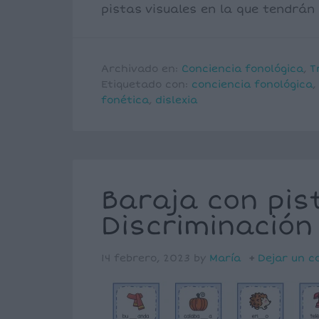
pistas visuales en la que tendrán q
Archivado en:
Conciencia fonológica
,
T
Etiquetado con:
conciencia fonológica
,
fonética
,
dislexia
Baraja con pis
Discriminación 
14 febrero, 2023
by
María
Dejar un c