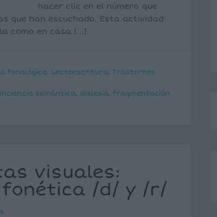
hacer clic en el número que
as que han escuchado. Esta actividad
ula como en casa […]
a fonológica
,
Lectoescritura
,
Trastornos
onciencia semántica
,
dislexia
,
fragmentación
tas visuales:
fonética /d/ y /r/
s