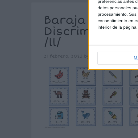
preferencias antes d
datos personales pue
procesamiento. Sus p
Baraja con pis
consentimiento en cu
Discriminación 
inferior de la página
/ll/
21 febrero, 2023
by
María
3 comenta
M