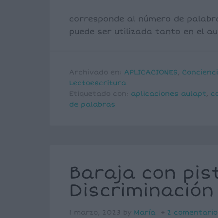
corresponde al número de palabr
puede ser utilizada tanto en el a
Archivado en:
APLICACIONES
,
Concienci
Lectoescritura
Etiquetado con:
aplicaciones aulapt
,
c
de palabras
Baraja con pis
Discriminación 
1 marzo, 2023
by
María
2 comentario