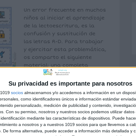
Un error frecuente en muchos
niños al iniciar el aprendizaje
de la lectoescritura, es la
confusión y sustitución de
las letras R-D. Para trabajar
y ejercitar esta problemática,
os comparto el siguiente
material: una completa
baraja con pistas visuales en
a correcta (r ó d).
Su privacidad es importante para nosotros
s 1019
socios
almacenamos y/o accedemos a información en un disposit
sonales, como identificadores únicos e información estándar enviada 
ntenido personalizado, medición de publicidad y contenido, investigaci
rastornos Lectoescritura
os.
Con su permiso, nosotros y nuestros socios podemos utilizar datos 
a
,
discriminación fonética
,
dislexia
identificación mediante las características de dispositivos. Puede hacer
ntimiento a nosotros y a nuestros 1019 socios para que llevemos a ca
. De forma alternativa, puede acceder a información más detallada y 