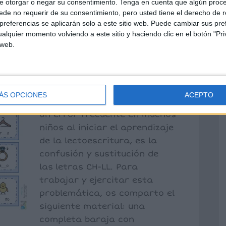
e otorgar o negar su consentimiento.
Tenga en cuenta que algún proc
de no requerir de su consentimiento, pero usted tiene el derecho de r
referencias se aplicarán solo a este sitio web. Puede cambiar sus pref
tas visuales:
alquier momento volviendo a este sitio y haciendo clic en el botón "Pri
fonética /ch/ y
 web.
rios
ÁS OPCIONES
ACEPTO
Un error frecuente en muchos
niños al iniciar el aprendizaje
de la lectoescritura, es la
confusión y sustitución de
las letras CH-LL. Para
trabajar y ejercitar esta
problemática, os comparto el
siguiente material: una
completa baraja con