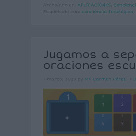
Archivado en:
APLICACIONES
,
Concienci
Etiquetado con:
conciencia fonológica
,
Jugamos a sep
oraciones esc
7 marzo, 2023
by
Mª Carmen Pérez
D