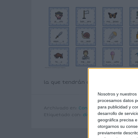
la que tendrán que escribir la letr
Nosotros y nuestro
procesamos datos per
para publicidad y co
Archivado en:
Conciencia fonológica
,
T
desarrollo de servici
Etiquetado con:
discriminación auditiv
geográfica precisa e 
otorgarnos su conse
previamente descrito