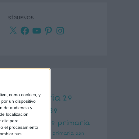
SÍGUENOS
X
Facebook
YouTube
Pinterest
Instagram
ETIQUETAS
ivo, como cookies, y
1º primaria
2º
por un dispositivo
ón de audiencia y
primaria
3º
de localización
primaria
 clic para
4º primaria
bo el procesamiento
5º primaria
6º primaria
abn
cambiar sus