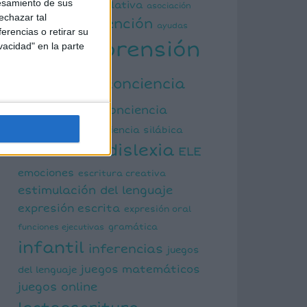
esamiento de sus
actividad manipulativa
asociación
echazar tal
atención
palabra imagen
ayudas
erencias o retirar su
comprensión
vacidad" en la parte
visuales
lectora
conciencia
fonológica
conciencia
semántica
conciencia silábica
dislexia
ELE
cálculo mental
emociones
escritura creativa
estimulación del lenguaje
expresión escrita
expresión oral
funciones ejecutivas
gramática
infantil
inferencias
juegos
juegos matemáticos
del lenguaje
juegos online