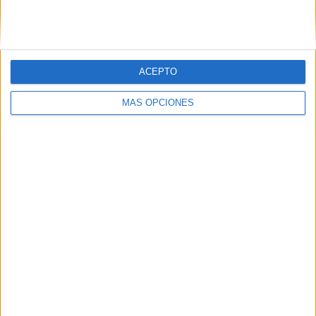
Tarjetas:
Comprensión de
frases negativas
ACEPTO
22 septiembre, 2020
by
María
Dejar un
comentario
MÁS OPCIONES
La comprensión de
frases negativas
pueden resultar
algo compleja a
los niños ya que la
negación cambia
completamente el
significado de la
frase. Esto da
lugar a que puedan
tener dificultades