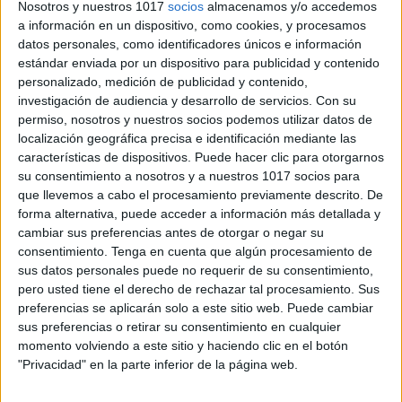
Nosotros y nuestros 1017
socios
almacenamos y/o accedemos
semántica: Continuar
a información en un dispositivo, como cookies, y procesamos
series verbales
datos personales, como identificadores únicos e información
estándar enviada por un dispositivo para publicidad y contenido
personalizado, medición de publicidad y contenido,
24 septiembre, 2020
by
María
Dejar un
investigación de audiencia y desarrollo de servicios.
Con su
comentario
permiso, nosotros y nuestros socios podemos utilizar datos de
localización geográfica precisa e identificación mediante las
Una serie verbal es
características de dispositivos. Puede hacer clic para otorgarnos
un conjunto de
su consentimiento a nosotros y a nuestros 1017 socios para
palabras que se
que llevemos a cabo el procesamiento previamente descrito. De
forma alternativa, puede acceder a información más detallada y
relacionan entre sí
cambiar sus preferencias antes de otorgar o negar su
porque pertenecen
consentimiento.
Tenga en cuenta que algún procesamiento de
al mismo campo
sus datos personales puede no requerir de su consentimiento,
semántico. En la
pero usted tiene el derecho de rechazar tal procesamiento. Sus
preferencias se aplicarán solo a este sitio web. Puede cambiar
siguiente
sus preferencias o retirar su consentimiento en cualquier
actividad, los
momento volviendo a este sitio y haciendo clic en el botón
alumnos deben
"Privacidad" en la parte inferior de la página web.
señalar cual, de