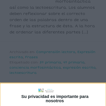
morfosintáctica
así como la lectoescritura. Los alumnos
deben reflexionar sobre el correcto
orden de las palabras dentro de una
frase y la estructura de ésta. A la hora
de ordenar las diferentes partes […]
Archivado en:
Comprensión lectora
,
Expresión
escrita
,
Frases
Etiquetado con:
3º primaria
,
4º primaria
,
conciencia morfosintáctica
,
expresión escrita
,
lectoescritura
Su privacidad es importante para
nosotros
Conciencia