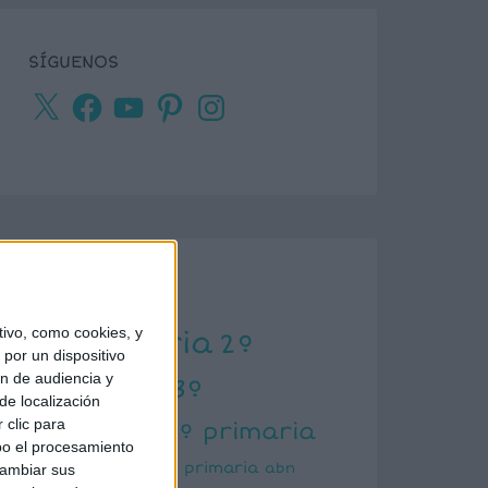
SÍGUENOS
X
Facebook
YouTube
Pinterest
Instagram
ETIQUETAS
ivo, como cookies, y
1º primaria
2º
por un dispositivo
ón de audiencia y
primaria
3º
de localización
primaria
 clic para
4º primaria
bo el procesamiento
5º primaria
6º primaria
abn
cambiar sus