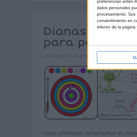
preferencias antes d
datos personales pue
procesamiento. Sus p
consentimiento en cu
Dianas de cálcu
inferior de la página
para pensar y 
30 mayo, 2017
by
Mª Carmen Pérez
D
M
cada profesor determinar el tiemp