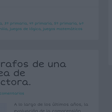
a
,
3º primaria
,
4º primaria
,
5º primaria
,
6º
ilia
,
juegos de lógica
,
juegos matemáticos
rrafos de una
ea de
ctora.
 comentarios
A lo largo de los últimos años, la
evaluación de la comprensión