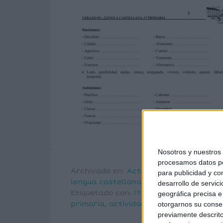
Nosotros y nuestro
procesamos datos per
Archivado en:
Actividades para veran
para publicidad y co
lengua castellana
,
MATEMÁTICAS
desarrollo de servici
Etiquetado con:
1º primaria
,
2º primari
geográfica precisa e 
primaria
,
actividades de repaso
,
activ
otorgarnos su conse
previamente descrito