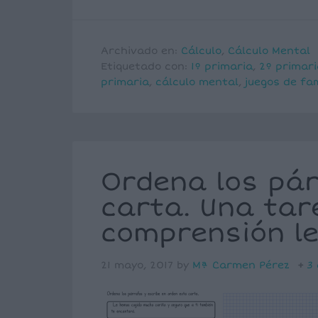
Archivado en:
Cálculo
,
Cálculo Mental
Etiquetado con:
1º primaria
,
2º primari
primaria
,
cálculo mental
,
juegos de fam
Ordena los pá
carta. Una tar
comprensión le
21 mayo, 2017
by
Mª Carmen Pérez
3