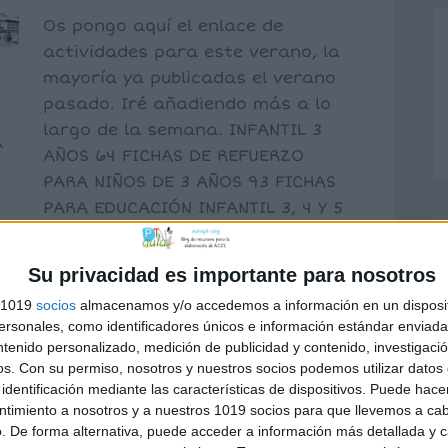
Os pongo aquí el enlace de
actividades para este verano, la
mayoría ya publicadas el verano
pasado. Iré añadiendo más a lo
largo de la semana. INFANTIL 3
AÑOS 64 FICHAS DE REFUERZO
PARA NIÑOS DE 3 AÑOS 93 FICHAS
PARA EDUCACIÓN INFANTIL 3, 4 Y 5
AÑOS 73 DIBUJOS PARA UNIR
PUNTOS DEL 1 […]
Su privacidad es importante para nosotros
s 1019
socios
almacenamos y/o accedemos a información en un disposit
sonales, como identificadores únicos e información estándar enviada 
o
,
EDUCACIÓN INFANTIL
,
ELE
,
Infantil
,
LENGUA
,
ntenido personalizado, medición de publicidad y contenido, investigaci
os.
Con su permiso, nosotros y nuestros socios podemos utilizar datos 
a
,
3º primaria
,
4º primaria
,
5º primaria
,
6º
identificación mediante las características de dispositivos. Puede hacer
idades para el verano
,
infantil
ntimiento a nosotros y a nuestros 1019 socios para que llevemos a ca
. De forma alternativa, puede acceder a información más detallada y 