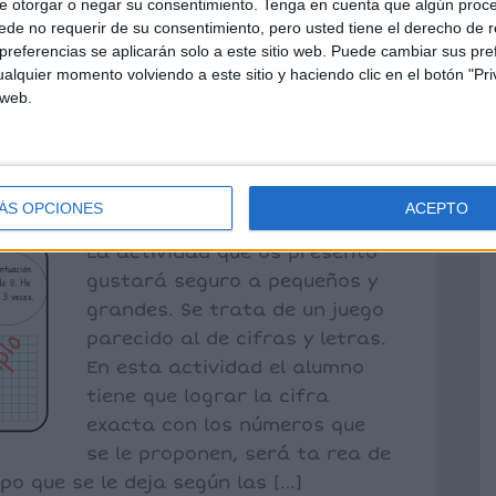
e otorgar o negar su consentimiento.
Tenga en cuenta que algún proc
de no requerir de su consentimiento, pero usted tiene el derecho de r
referencias se aplicarán solo a este sitio web. Puede cambiar sus pref
alquier momento volviendo a este sitio y haciendo clic en el botón "Pri
lo. Un juego
 web.
calcular.
ejar un comentario
ÁS OPCIONES
ACEPTO
La actividad que os presento
gustará seguro a pequeños y
grandes. Se trata de un juego
parecido al de cifras y letras.
En esta actividad el alumno
tiene que lograr la cifra
exacta con los números que
se le proponen, será ta rea de
o que se le deja según las […]