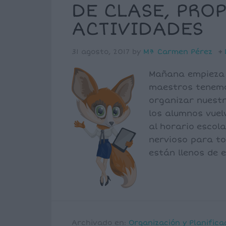
DE CLASE, PRO
ACTIVIDADES
31 agosto, 2017
by
Mª Carmen Pérez
Mañana empieza n
maestros tenemos
organizar nuestr
los alumnos vuelv
al horario escol
nervioso para to
están llenos de 
Archivado en:
Organización y Planifica