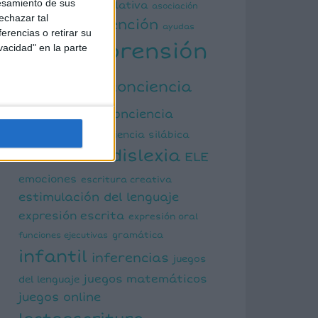
esamiento de sus
actividad manipulativa
asociación
echazar tal
atención
palabra imagen
ayudas
erencias o retirar su
comprensión
vacidad" en la parte
visuales
lectora
conciencia
fonológica
conciencia
semántica
conciencia silábica
dislexia
ELE
cálculo mental
emociones
escritura creativa
estimulación del lenguaje
expresión escrita
expresión oral
funciones ejecutivas
gramática
infantil
inferencias
juegos
juegos matemáticos
del lenguaje
juegos online