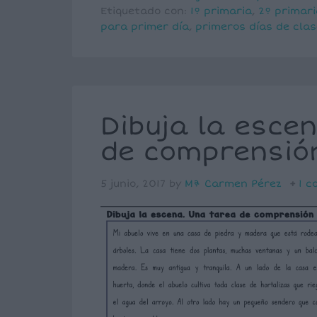
Etiquetado con:
1º primaria
,
2º primari
para primer día
,
primeros días de clas
Dibuja la escen
de comprensión
5 junio, 2017
by
Mª Carmen Pérez
1 c