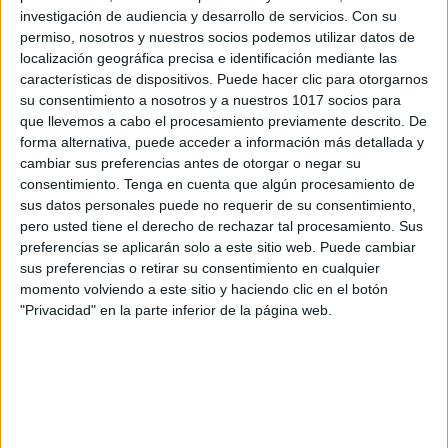
investigación de audiencia y desarrollo de servicios.
Con su
25 JULIO, 2012 EN 12:28 PM
permiso, nosotros y nuestros socios podemos utilizar datos de
localización geográfica precisa e identificación mediante las
HOLA SOY VICTORIA MAESTRA DE
características de dispositivos. Puede hacer clic para otorgarnos
A.L. GRACIAS POR VUESTRA
su consentimiento a nosotros y a nuestros 1017 socios para
GENEROSIDAD ,ME GUSTARIA
que llevemos a cabo el procesamiento previamente descrito. De
forma alternativa, puede acceder a información más detallada y
COMARTIR MIS IDEAS PERO ME
cambiar sus preferencias antes de otorgar o negar su
CUESTA UN POCO MANEJAR LAS
consentimiento.
Tenga en cuenta que algún procesamiento de
REDES
sus datos personales puede no requerir de su consentimiento,
pero usted tiene el derecho de rechazar tal procesamiento. Sus
preferencias se aplicarán solo a este sitio web. Puede cambiar
RESPONDER
sus preferencias o retirar su consentimiento en cualquier
momento volviendo a este sitio y haciendo clic en el botón
"Privacidad" en la parte inferior de la página web.
alfonsina bessonart
dice
2 AGOSTO, 2012 EN 2:30
AM
Hola Gianna, soy Alfonsina
maestra de niños ciegos y con