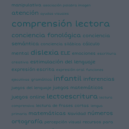
manipulativa
asociación palabra imagen
atención
ayudas visuales
comprensión lectora
conciencia fonológica
conciencia
semántica
cálculo
conciencia silábica
dislexia
ELE
mental
emociones
escritura
estimulación del lenguaje
creativa
expresión escrita
expresión oral
funciones
infantil
inferencias
ejecutivas
gramática
juegos matemáticos
juegos del lenguaje
lectoescritura
juegos online
lectura
lectura de frases cortas
comprensiva
lengua
números
matemáticas
Navidad
primaria
ortografía
percepción visual
recursos para