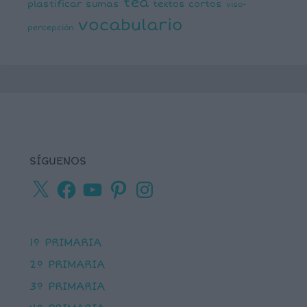
tea
plastificar
sumas
textos cortos
viso-
vocabulario
percepción
SÍGUENOS
X
Facebook
YouTube
Pinterest
Instagram
1º PRIMARIA
2º PRIMARIA
3º PRIMARIA