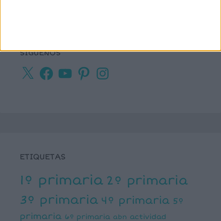
SÍGUENOS
X
Facebook
YouTube
Pinterest
Instagram
ETIQUETAS
1º primaria
2º primaria
3º primaria
4º primaria
5º
primaria
6º primaria
actividad
abn