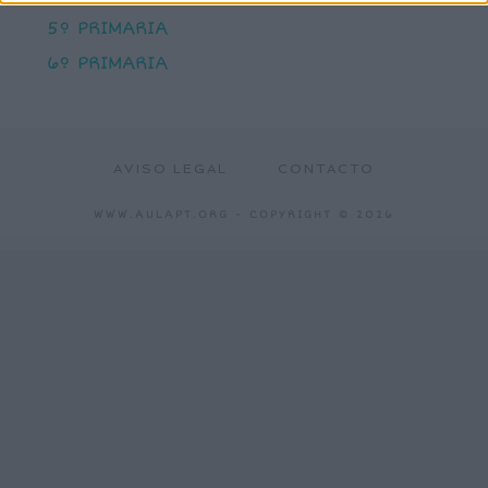
5º PRIMARIA
6º PRIMARIA
AVISO LEGAL
CONTACTO
WWW.AULAPT.ORG
- COPYRIGHT © 2026