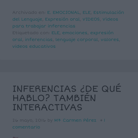
Archivado en:
E. EMOCIONAL
,
ELE
,
Estimulación
del Lenguaje
,
Expresión oral
,
VIDEOS
,
Videos
para trabajar inferencias
Etiquetado con:
ELE
,
emociones
,
expresión
oral
,
inferencias
,
lenguaje corporal
,
valores
,
videos educativos
INFERENCIAS ¿DE QUÉ
HABLO? TAMBIÉN
INTERACTIVAS
26 mayo, 2016
by
Mª Carmen Pérez
1
comentario