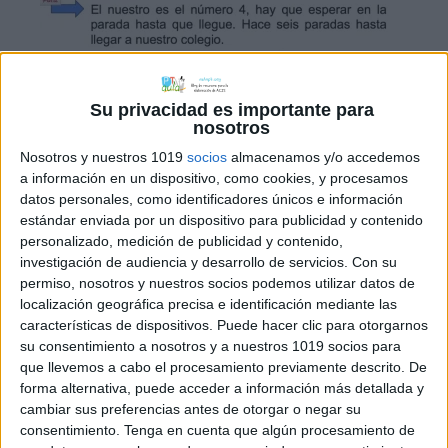
Su privacidad es importante para
nosotros
Nosotros y nuestros 1019
socios
almacenamos y/o accedemos
a información en un dispositivo, como cookies, y procesamos
datos personales, como identificadores únicos e información
estándar enviada por un dispositivo para publicidad y contenido
personalizado, medición de publicidad y contenido,
Otro de los recursos que nos ha
investigación de audiencia y desarrollo de servicios.
Con su
adaptado Belén López autora del
permiso, nosotros y nuestros socios podemos utilizar datos de
localización geográfica precisa e identificación mediante las
fantástico blog Un mar de palabras
características de dispositivos. Puede hacer clic para otorgarnos
es INFERENCIAS. ¿De qué hablo? también
su consentimiento a nosotros y a nuestros 1019 socios para
de forma interactiva como ya
que llevemos a cabo el procesamiento previamente descrito. De
compartía ayer con el recurso
forma alternativa, puede acceder a información más detallada y
cambiar sus preferencias antes de otorgar o negar su
INFERENCIA ¿De quién hablo? En su post
consentimiento.
Tenga en cuenta que algún procesamiento de
Belén nos comenta: La actividad la he