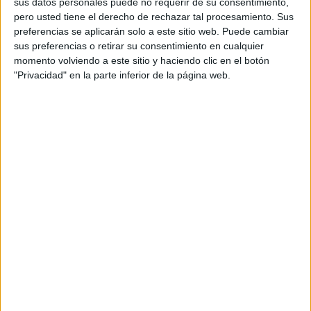
sus datos personales puede no requerir de su consentimiento,
preparado para trabajar la
pero usted tiene el derecho de rechazar tal procesamiento. Sus
comprensión de inferencias, ya que se
preferencias se aplicarán solo a este sitio web. Puede cambiar
sus preferencias o retirar su consentimiento en cualquier
[…]
momento volviendo a este sitio y haciendo clic en el botón
"Privacidad" en la parte inferior de la página web.
Archivado en:
Blogs y Webs
,
Comprensión
lectora
,
Comprensión oral
,
EDUCACIÓN
INFANTIL
,
ELE
,
Estimulación del Lenguaje
,
Infantil
,
NEAE
,
TEA
,
Vocabulario
Etiquetado con:
audición y lenguaje
,
comprensión del lenguaje
,
ELE
,
estimulación
cognitiva
,
estimulación del lenguaje
,
inferencias
,
tea
,
vocabulario
INFERENCIAS ¿DE