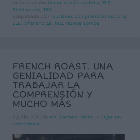
Archivado en:
Comprensión lectora
,
ELE
,
Reeduación
,
TEA
Etiquetado con:
autismo
,
comprensión lectora
,
ELE
,
inferencias
,
tea
,
textos cortos
FRENCH ROAST. UNA
GENIALIDAD PARA
TRABAJAR LA
COMPRENSIÓN Y
MUCHO MÁS
8 junio, 2016
by
Mª Carmen Pérez
Dejar un
comentario