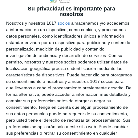
Archivado en:
INCLUSIÓN
,
LENGUA
,
lengua
Su privacidad es importante para
castellana
,
TEA
nosotros
Etiquetado con:
3º primaria
,
cooperativo
,
inclusión
,
lengua castellana
,
Plan de
Nosotros y nuestros 1017
socios
almacenamos y/o accedemos
Actuación Personalizado
,
tea
,
vocabulario
a información en un dispositivo, como cookies, y procesamos
datos personales, como identificadores únicos e información
estándar enviada por un dispositivo para publicidad y contenido
personalizado, medición de publicidad y contenido,
investigación de audiencia y desarrollo de servicios.
Con su
permiso, nosotros y nuestros socios podemos utilizar datos de
localización geográfica precisa e identificación mediante las
DECRETO DE
características de dispositivos. Puede hacer clic para otorgarnos
INCLUSIÓN y NUEVA
su consentimiento a nosotros y a nuestros 1017 socios para
LEGISLACIÓN QUE LO
que llevemos a cabo el procesamiento previamente descrito. De
forma alternativa, puede acceder a información más detallada y
CONCRETA.
cambiar sus preferencias antes de otorgar o negar su
consentimiento.
Tenga en cuenta que algún procesamiento de
16 enero, 2019
by
Mª Carmen Pérez
Dejar un
sus datos personales puede no requerir de su consentimiento,
comentario
pero usted tiene el derecho de rechazar tal procesamiento. Sus
preferencias se aplicarán solo a este sitio web. Puede cambiar
sus preferencias o retirar su consentimiento en cualquier