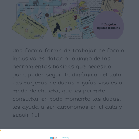
Una forma forma de trabajar de forma
inclusiva es dotar al alumno de las
herramientas básicas que necesita
para poder seguir la dinámica del aula.
Las tarjetas de dudas o guías visules a
modo de chuleta, que les permite
consultar en todo momento las dudas,
les ayuda a ser autónomos en el aula y
seguir […]