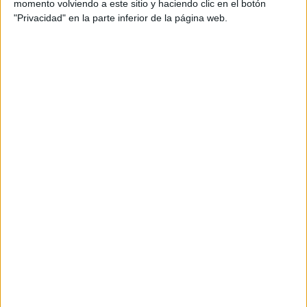
momento volviendo a este sitio y haciendo clic en el botón
"Privacidad" en la parte inferior de la página web.
Leyes para la inclusión
Archivado en:
INCLUSIÓN
,
Lomce
Etiquetado con:
inclusión
,
LEGISLACIÓN
,
Plan
de Actuación Personalizado