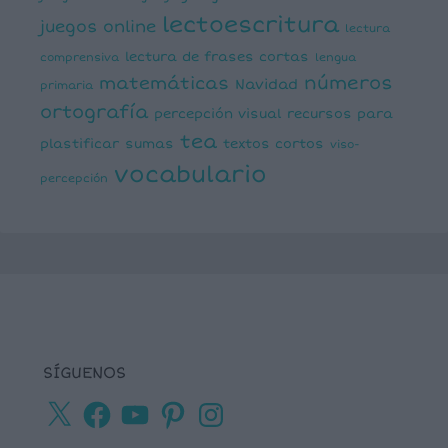
lectoescritura
juegos online
lectura
lectura de frases cortas
comprensiva
lengua
números
matemáticas
Navidad
primaria
ortografía
percepción visual
recursos para
tea
plastificar
sumas
textos cortos
viso-
vocabulario
percepción
SÍGUENOS
X
Facebook
YouTube
Pinterest
Instagram