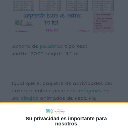
lectora
de
palabras
tipo test"
width="200" height="111" />
Igual que el paquete de actividades del
anterior enlace pero con
imágenes
de
los
dibujos
animados de Pepa Pig
Su privacidad es importante para
nosotros