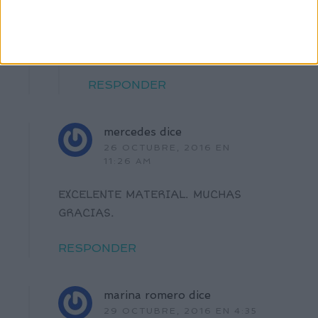
A ti por comentar.
Muchas gracias!!!
RESPONDER
mercedes
dice
26 OCTUBRE, 2016 EN
11:26 AM
EXCELENTE MATERIAL. MUCHAS
GRACIAS.
RESPONDER
marina romero
dice
29 OCTUBRE, 2016 EN 4:35