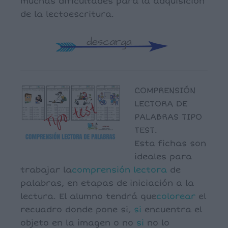
muchas dificultades para la adquisición
de la lectoescritura.
COMPRENSIÓN
LECTORA DE
PALABRAS TIPO
TEST.
Esta fichas son
ideales para
trabajar la
comprensión lectora
de
palabras, en etapas de iniciación a la
lectura. El alumno tendrá que
colorear
el
recuadro donde pone si,
si
encuentra el
objeto en la imagen o no
si
no lo