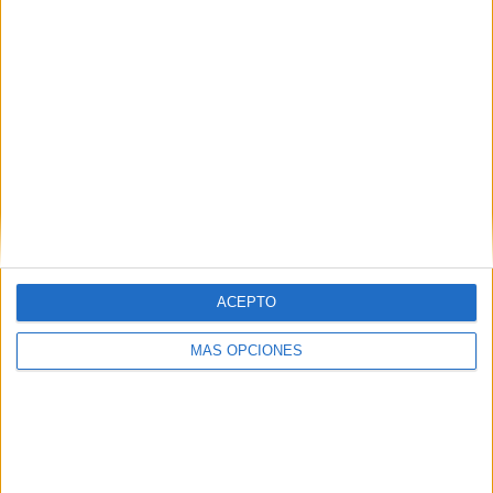
imagen.
Cuaernillo
adaptado para
trabar el
ACEPTO
vocabulario
de
MÁS OPCIONES
los alimentos. Muchas de las tareas
requieren asociación palabra con
imagen.