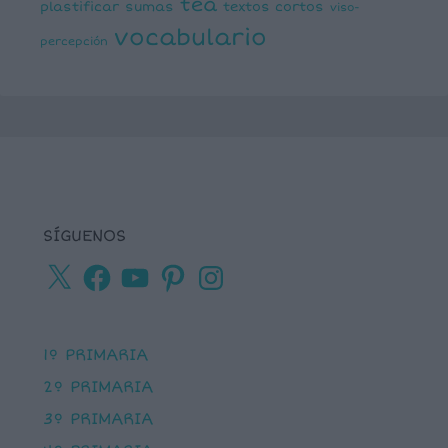
tea
plastificar
sumas
textos cortos
viso-
vocabulario
percepción
SÍGUENOS
X
Facebook
YouTube
Pinterest
Instagram
1º PRIMARIA
2º PRIMARIA
3º PRIMARIA