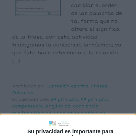
cambiar el orden
de las palabras de
tal forma que no
altere el significa
de la frase, con esta actividad
trabajamos la conciencia sintáctica; ya
que ésta hace referencia a la relación
[…]
Archivado en:
Expresión escrita
,
Frases
,
Palabras
Etiquetado con:
3º primaria
,
4º primaria
,
competencia lengüística
,
conciencia
morfosintáctica
,
conciencia sintáctica
Su privacidad es importante para