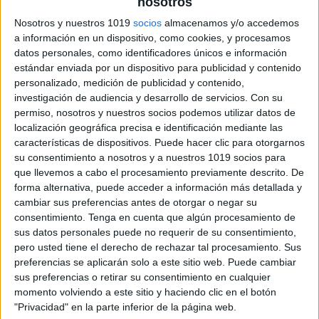
nosotros
Nosotros y nuestros 1019
socios
almacenamos y/o accedemos
Definiciones sencillas
a información en un dispositivo, como cookies, y procesamos
datos personales, como identificadores únicos e información
de palabras
estándar enviada por un dispositivo para publicidad y contenido
personalizado, medición de publicidad y contenido,
2 junio, 2020
by
María
Dejar un comentario
investigación de audiencia y desarrollo de servicios.
Con su
permiso, nosotros y nuestros socios podemos utilizar datos de
En las siguientes
localización geográfica precisa e identificación mediante las
características de dispositivos. Puede hacer clic para otorgarnos
fichas vamos a
su consentimiento a nosotros y a nuestros 1019 socios para
trabajar con
que llevemos a cabo el procesamiento previamente descrito. De
definiciones de
forma alternativa, puede acceder a información más detallada y
palabras; la
cambiar sus preferencias antes de otorgar o negar su
consentimiento.
Tenga en cuenta que algún procesamiento de
actividad consta
sus datos personales puede no requerir de su consentimiento,
de dos partes, en
pero usted tiene el derecho de rechazar tal procesamiento. Sus
la primera hay que
preferencias se aplicarán solo a este sitio web. Puede cambiar
averiguar de qué
sus preferencias o retirar su consentimiento en cualquier
momento volviendo a este sitio y haciendo clic en el botón
palabra se trata a
"Privacidad" en la parte inferior de la página web.
partir de una