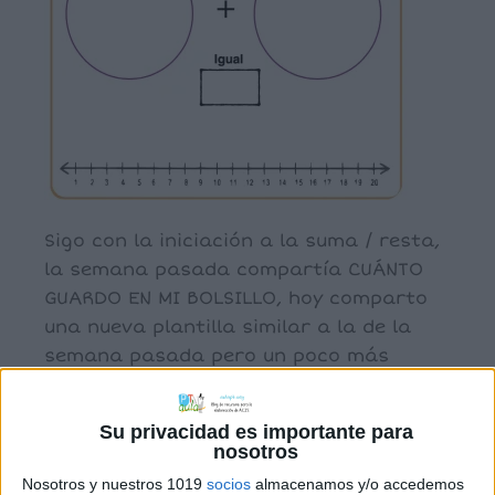
Sigo con la iniciación a la suma / resta,
la semana pasada compartía CUÁNTO
GUARDO EN MI BOLSILLO, hoy comparto
una nueva plantilla similar a la de la
semana pasada pero un poco más
compleja y que incluye una recta
numérica. Esta plantilla la he visto esta
Su privacidad es importante para
mañana en Pinterest enlazada a una
nosotros
web que […]
Nosotros y nuestros 1019
socios
almacenamos y/o accedemos