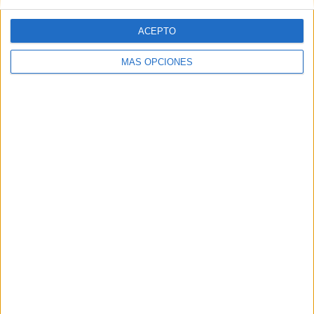
ACEPTO
MÁS OPCIONES
descargar un cuadernillo de cálculo
para 3º de primaria.
Archivado en:
Cálculo
,
Cálculo Mental
,
División
,
Multiplicación
,
Suma y Resta
Etiquetado con:
3º primaria
,
actividades para
el verano
,
cálculo mental
,
cuadernos
,
matemáticas
,
operaciones básicas