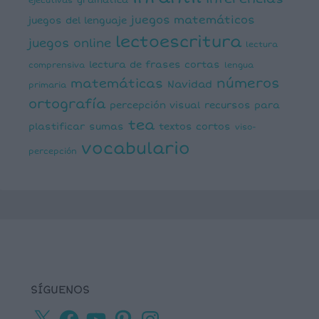
ejecutivas
gramática
juegos matemáticos
juegos del lenguaje
lectoescritura
juegos online
lectura
lectura de frases cortas
comprensiva
lengua
números
matemáticas
Navidad
primaria
ortografía
percepción visual
recursos para
tea
plastificar
sumas
textos cortos
viso-
vocabulario
percepción
SÍGUENOS
X
Facebook
YouTube
Pinterest
Instagram