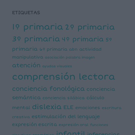
ETIQUETAS
1º primaria
2º primaria
3º primaria
4º primaria
5º
primaria
6º primaria
actividad
abn
manipulativa
asociación palabra imagen
atención
ayudas visuales
comprensión lectora
conciencia fonológica
conciencia
semántica
cálculo
conciencia silábica
dislexia
ELE
mental
emociones
escritura
estimulación del lenguaje
creativa
expresión escrita
expresión oral
funciones
infantil
inferencias