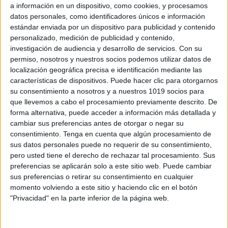
a información en un dispositivo, como cookies, y procesamos
datos personales, como identificadores únicos e información
estándar enviada por un dispositivo para publicidad y contenido
Archivado en:
Cálculo
,
Conceptos
personalizado, medición de publicidad y contenido,
matemáticos en infantil
,
PLANTILLAS
,
Suma y
investigación de audiencia y desarrollo de servicios.
Con su
Resta
permiso, nosotros y nuestros socios podemos utilizar datos de
Etiquetado con:
1º primaria
,
ayudas visuales
,
localización geográfica precisa e identificación mediante las
infantil
,
iniciación a la resta
,
iniciación a la
características de dispositivos. Puede hacer clic para otorgarnos
suma
,
matemáticas
,
recta numérica
,
restas
,
su consentimiento a nosotros y a nuestros 1019 socios para
sumas
que llevemos a cabo el procesamiento previamente descrito. De
forma alternativa, puede acceder a información más detallada y
cambiar sus preferencias antes de otorgar o negar su
consentimiento.
Tenga en cuenta que algún procesamiento de
sus datos personales puede no requerir de su consentimiento,
pero usted tiene el derecho de rechazar tal procesamiento. Sus
¿Utilizas las
preferencias se aplicarán solo a este sitio web. Puede cambiar
sus preferencias o retirar su consentimiento en cualquier
operaciones con
momento volviendo a este sitio y haciendo clic en el botón
destreza? Aquí os
"Privacidad" en la parte inferior de la página web.
dejo una sencilla