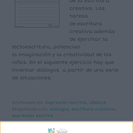
de la escritura
creativa. Las
tareas
de escritura
creativa además
de ejercitar la
lectoescritura, potencian
la imaginación y la creatividad de los
niños. En el siguiente ejercicio hay que
inventar diálogos a partir de una serie
de situaciones.
Archivado en:
Expresión escrita
,
LENGUA
Etiquetado con:
diálogos
,
escritura creativa
,
expresión escrita