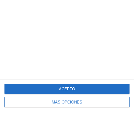
comprensiva, en
esta ocasión, lo
vamos a hacer a
partir de textos
cortos y una serie
preguntas que
nuestros alumnos
deberán
responder. Para poder contestarlas el
alumno tendrá que pensar muy bien lo
que se le pide ya que no aparece tal
ACEPTO
como se le pregunta en el texto.
MÁS OPCIONES
Archivado en:
Comprensión lectora
,
Textos
cortos
Etiquetado con:
comprensión lectora
,
lectura