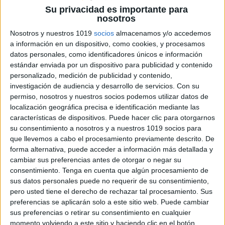
Su privacidad es importante para
nosotros
Nosotros y nuestros 1019
socios
almacenamos y/o accedemos
Comprensión lectora
a información en un dispositivo, como cookies, y procesamos
de textos cortos: Los
datos personales, como identificadores únicos e información
planetas
estándar enviada por un dispositivo para publicidad y contenido
personalizado, medición de publicidad y contenido,
investigación de audiencia y desarrollo de servicios.
Con su
3 mayo, 2022
by
María
1 comentario
permiso, nosotros y nuestros socios podemos utilizar datos de
localización geográfica precisa e identificación mediante las
Nueva actividad
características de dispositivos. Puede hacer clic para otorgarnos
para trabajar una
su consentimiento a nosotros y a nuestros 1019 socios para
vez más
que llevemos a cabo el procesamiento previamente descrito. De
forma alternativa, puede acceder a información más detallada y
cambiar sus preferencias antes de otorgar o negar su
consentimiento.
Tenga en cuenta que algún procesamiento de
sus datos personales puede no requerir de su consentimiento,
pero usted tiene el derecho de rechazar tal procesamiento. Sus
preferencias se aplicarán solo a este sitio web. Puede cambiar
sus preferencias o retirar su consentimiento en cualquier
momento volviendo a este sitio y haciendo clic en el botón