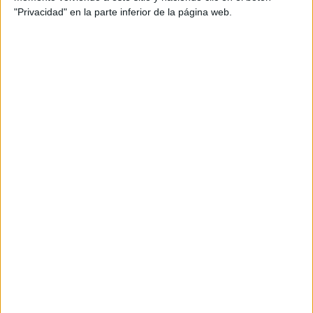
"Privacidad" en la parte inferior de la página web.
la lectura comprensiva de frases y
textos cortos. He utilizado una temática
que suele gustar mucho a nuestros
alumnos: los planetas. Por lo que
seguro que disfrutan descifrando el
enigma cuál es cuál, asociando cada
imagen con su descripción.
Archivado en:
Comprensión lectora
,
Textos
cortos
Etiquetado con:
comprensión lectora
,
lectura
comprensiva
,
planetas
,
textos cortos