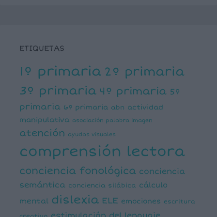
ETIQUETAS
1º primaria
2º primaria
3º primaria
4º primaria
5º
primaria
6º primaria
actividad
abn
manipulativa
asociación palabra imagen
atención
ayudas visuales
comprensión lectora
conciencia fonológica
conciencia
semántica
cálculo
conciencia silábica
dislexia
ELE
mental
emociones
escritura
estimulación del lenguaje
creativa